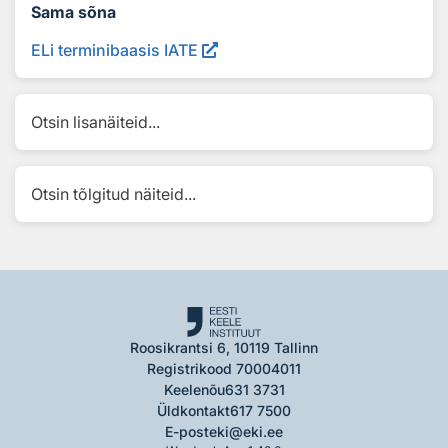
Sama sõna
ELi terminibaasis IATE
Otsin lisanäiteid...
Otsin tõlgitud näiteid...
Roosikrantsi 6, 10119 Tallinn
Registrikood 70004011
Keelenõu
631 3731
Üldkontakt
617 7500
E-post
eki@eki.ee