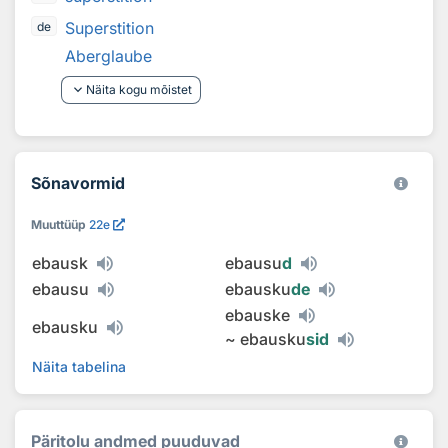
Superstition
de
Aberglaube
keyboard_arrow_down
Näita kogu mõistet
Sõnavormid
Muuttüüp
22e
ebausk
ebausu
d
ebausu
ebausku
de
ebauske
ebausku
~
ebausku
sid
Näita tabelina
Päritolu andmed puuduvad