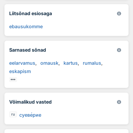
Liitsõnad esiosaga
ebausukomme
Sarnased sõnad
eelarvamus
omausk
kartus
rumalus
eskapism
Võimalikud vasted
суев
е
рие
ru