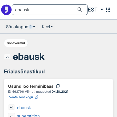
Otsingu juurde
Põhisisu juurde
search
apps
EST
Sõnakogud
Keel
1
Sõnavormid
ebausk
et
Erialasõnastikud
content_copy
Usundiloo terminibaas
ID
462796
Viimati muudetud
04.10.2021
Vaata sõnakogu
ebausk
et
superstition
en