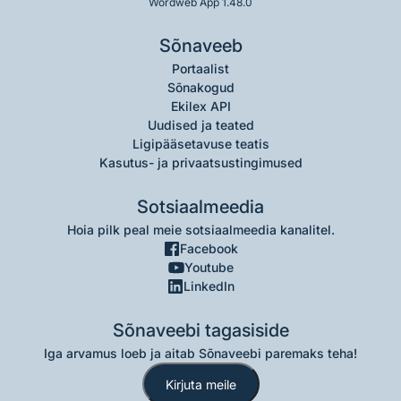
Wordweb App 1.48.0
Sõnaveeb
Portaalist
Sõnakogud
Ekilex API
Uudised ja teated
Ligipääsetavuse teatis
Kasutus- ja privaatsustingimused
Sotsiaalmeedia
Hoia pilk peal meie sotsiaalmeedia kanalitel.
Facebook
Youtube
LinkedIn
Sõnaveebi tagasiside
Iga arvamus loeb ja aitab Sõnaveebi paremaks teha!
Kirjuta meile