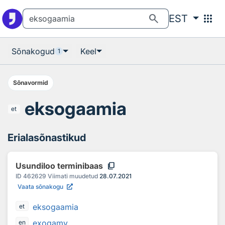
Otsingu juurde
Põhisisu juurde
search
apps
EST
Sõnakogud
Keel
1
Sõnavormid
eksogaamia
et
Erialasõnastikud
content_copy
Usundiloo terminibaas
ID
462629
Viimati muudetud
28.07.2021
Vaata sõnakogu
eksogaamia
et
exogamy
en