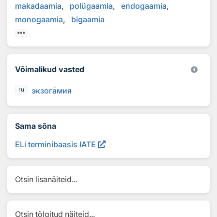
makadaamia
polügaamia
endogaamia
monogaamia
bigaamia
Võimalikud vasted
экзог
а
мия
ru
Sama sõna
ELi terminibaasis IATE
Otsin lisanäiteid...
Otsin tõlgitud näiteid...