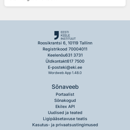
Roosikrantsi 6, 10119 Tallinn
Registrikood 70004011
Keelenõu
631 3731
Üldkontakt
617 7500
E-post
eki@eki.ee
Wordweb App 1.48.0
Sõnaveeb
Portaalist
Sõnakogud
Ekilex API
Uudised ja teated
Ligipääsetavuse teatis
Kasutus- ja privaatsustingimused