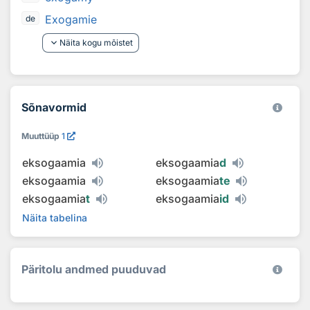
Exogamie
de
keyboard_arrow_down
Näita kogu mõistet
Sõnavormid
Muuttüüp
1
eksogaamia
eksogaamia
d
eksogaamia
eksogaamia
te
eksogaamia
t
eksogaamia
id
Näita tabelina
Päritolu andmed puuduvad