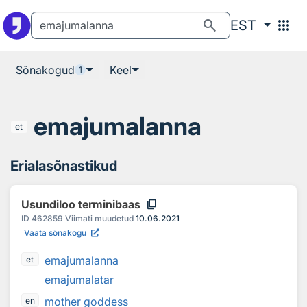
Otsingu juurde
Põhisisu juurde
search
apps
EST
Sõnakogud
Keel
1
emajumalanna
et
Erialasõnastikud
content_copy
Usundiloo terminibaas
ID
462859
Viimati muudetud
10.06.2021
Vaata sõnakogu
emajumalanna
et
emajumalatar
mother goddess
en