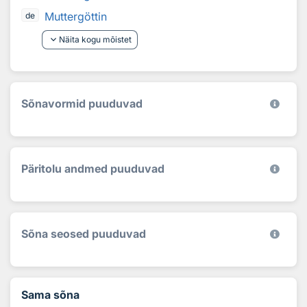
Muttergöttin
de
keyboard_arrow_down
Näita kogu mõistet
Sõnavormid puuduvad
Päritolu andmed puuduvad
Sõna seosed puuduvad
Sama sõna