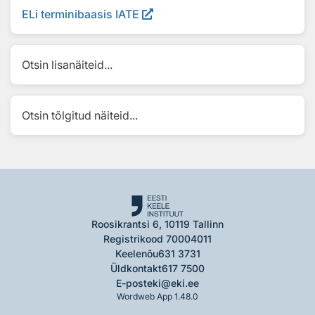
ELi terminibaasis IATE
Otsin lisanäiteid...
Otsin tõlgitud näiteid...
Roosikrantsi 6, 10119 Tallinn
Registrikood 70004011
Keelenõu
631 3731
Üldkontakt
617 7500
E-post
eki@eki.ee
Wordweb App 1.48.0