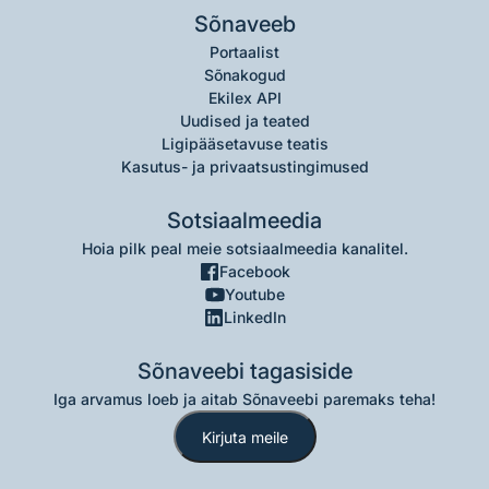
Sõnaveeb
Portaalist
Sõnakogud
Ekilex API
Uudised ja teated
Ligipääsetavuse teatis
Kasutus- ja privaatsustingimused
Sotsiaalmeedia
Hoia pilk peal meie sotsiaalmeedia kanalitel.
Facebook
Youtube
LinkedIn
Sõnaveebi tagasiside
Iga arvamus loeb ja aitab Sõnaveebi paremaks teha!
Kirjuta meile