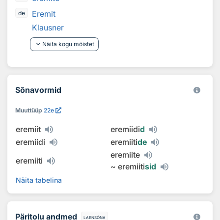
Eremit
de
Klausner
keyboard_arrow_down
Näita kogu mõistet
Sõnavormid
Muuttüüp
22e
eremiit
eremiidi
d
eremiidi
eremiiti
de
eremiite
eremiiti
~
eremiiti
sid
Näita tabelina
Päritolu andmed
laensõna