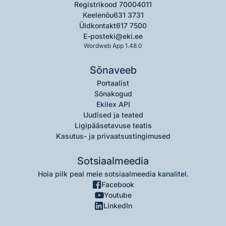
Registrikood 70004011
Keelenõu
631 3731
Üldkontakt
617 7500
E-post
eki@eki.ee
Wordweb App 1.48.0
Sõnaveeb
Portaalist
Sõnakogud
Ekilex API
Uudised ja teated
Ligipääsetavuse teatis
Kasutus- ja privaatsustingimused
Sotsiaalmeedia
Hoia pilk peal meie sotsiaalmeedia kanalitel.
Facebook
Youtube
LinkedIn