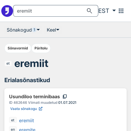
Otsingu juurde
Põhisisu juurde
search
apps
EST
Sõnakogud
Keel
1
Sõnavormid
Päritolu
eremiit
et
Erialasõnastikud
content_copy
Usundiloo terminibaas
ID
462646
Viimati muudetud
01.07.2021
Vaata sõnakogu
eremiit
et
eremite
en