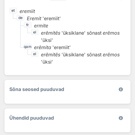
eremiit
et
Eremit
'eremiit'
de
ermite
fr
erēmitēs
'üksiklane'
sõnast
erēmos
el
'üksi'
erēmita
'eremiit'
qam
erēmitēs
'üksiklane'
sõnast
erēmos
el
'üksi'
Sõna seosed puuduvad
Ühendid puuduvad