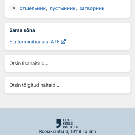
отш
е
льник
пуст
ы
нник
затв
о
рник
ru
Sama sõna
ELi terminibaasis IATE
Otsin lisanäiteid...
Otsin tõlgitud näiteid...
Roosikrantsi 6, 10119 Tallinn