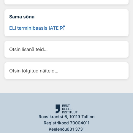
Sama sõna
ELi terminibaasis IATE
Otsin lisanäiteid...
Otsin tõlgitud näiteid...
Roosikrantsi 6, 10119 Tallinn
Registrikood 70004011
Keelenõu
631 3731