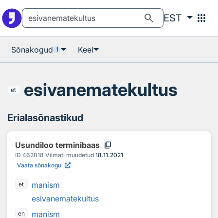
Otsingu juurde
Põhisisu juurde
search
apps
EST
Sõnakogud
Keel
1
esivanematekultus
et
Erialasõnastikud
content_copy
Usundiloo terminibaas
ID
462818
Viimati muudetud
18.11.2021
Vaata sõnakogu
manism
et
esivanematekultus
manism
en