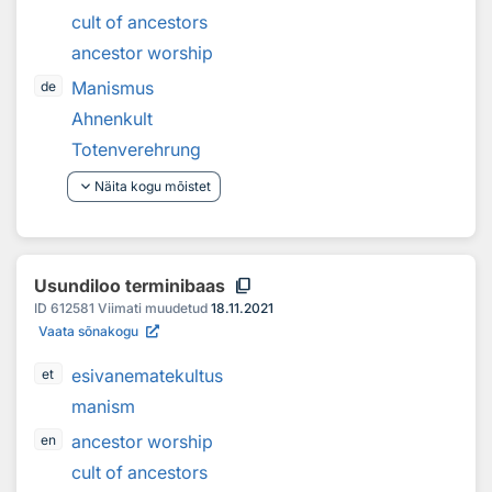
cult of ancestors
ancestor worship
Manismus
de
Ahnenkult
Totenverehrung
keyboard_arrow_down
Näita kogu mõistet
content_copy
Usundiloo terminibaas
ID
612581
Viimati muudetud
18.11.2021
Vaata sõnakogu
esivanematekultus
et
manism
ancestor worship
en
cult of ancestors