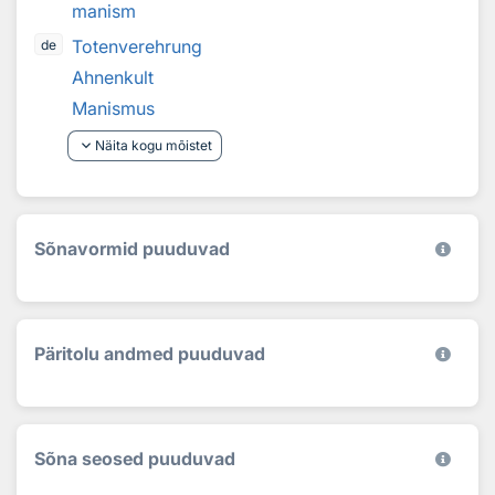
manism
Totenverehrung
de
Ahnenkult
Manismus
keyboard_arrow_down
Näita kogu mõistet
Sõnavormid puuduvad
Päritolu andmed puuduvad
Sõna seosed puuduvad