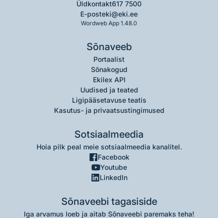
Üldkontakt
617 7500
E-post
eki@eki.ee
Wordweb App 1.48.0
Sõnaveeb
Portaalist
Sõnakogud
Ekilex API
Uudised ja teated
Ligipääsetavuse teatis
Kasutus- ja privaatsustingimused
Sotsiaalmeedia
Hoia pilk peal meie sotsiaalmeedia kanalitel.
Facebook
Youtube
LinkedIn
Sõnaveebi tagasiside
Iga arvamus loeb ja aitab Sõnaveebi paremaks teha!