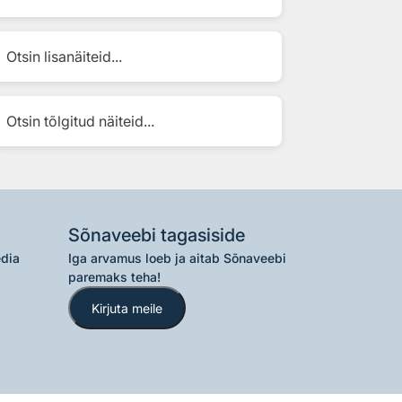
Otsin lisanäiteid...
Otsin tõlgitud näiteid...
Sõnaveebi tagasiside
edia
Iga arvamus loeb ja aitab Sõnaveebi
paremaks teha!
Kirjuta meile