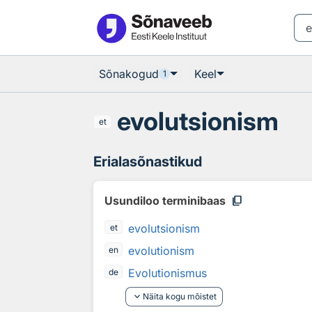
Otsingu juurde
Põhisisu juurde
Sõnakogud
Keel
1
evolutsionism
et
Erialasõnastikud
content_copy
Usundiloo terminibaas
evolutsionism
et
evolutionism
en
Evolutionismus
de
keyboard_arrow_down
Näita kogu mõistet