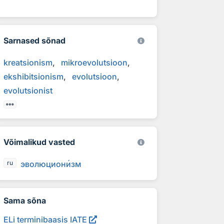
Sarnased sõnad
kreatsionism
mikroevolutsioon
ekshibitsionism
evolutsioon
evolutsionist
Võimalikud vasted
эволюцион
и
зм
ru
Sama sõna
ELi terminibaasis IATE