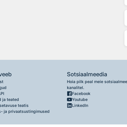
veeb
Sotsiaalmeedia
st
Hoia pilk peal meie sotsiaalme
gud
kanalitel.
API
Facebook
 ja teated
Youtube
setavuse teatis
LinkedIn
- ja privaatsustingimused