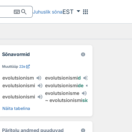
keyboard
search
apps
EST
Juhuslik sõna
Sõnavormid
Muuttüüp
22e
evolutsionism
evolutsionismi
d
evolutsionismi
evolutsionismi
de
evolutsionisme
evolutsionismi
~
evolutsionismi
sid
Näita tabelina
Päritolu andmed puuduvad