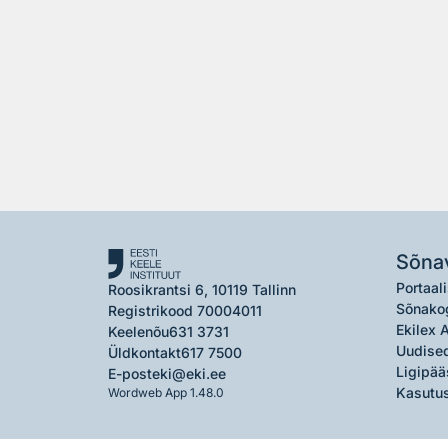
Sõna
Portaali
Roosikrantsi 6, 10119 Tallinn
Sõnako
Registrikood 70004011
Ekilex 
Keelenõu
631 3731
Uudised
Üldkontakt
617 7500
Ligipää
E-post
eki@eki.ee
Kasutus
Wordweb App 1.48.0