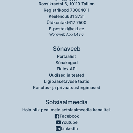
Roosikrantsi 6, 10119 Tallinn
Registrikood 70004011
Keelenõu
631 3731
Üldkontakt
617 7500
E-post
eki@eki.ee
Wordweb App 1.48.0
Sõnaveeb
Portaalist
Sõnakogud
Ekilex API
Uudised ja teated
Ligipääsetavuse teatis
Kasutus- ja privaatsustingimused
Sotsiaalmeedia
Hoia pilk peal meie sotsiaalmeedia kanalitel.
Facebook
Youtube
LinkedIn