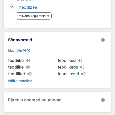
Theodizee
de
keyboard_arrow_down
Näita kogu mõistet
Sõnavormid
Muuttüüp
16
teodiike
teodiike
d
teodiike
teodiike
de
teodiike
t
teodiike
sid
Näita tabelina
Päritolu andmed puuduvad