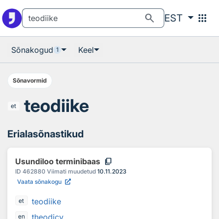
Otsingu juurde
Põhisisu juurde
search
apps
EST
Sõnakogud
Keel
1
Sõnavormid
teodiike
et
Erialasõnastikud
content_copy
Usundiloo terminibaas
ID
462880
Viimati muudetud
10.11.2023
Vaata sõnakogu
teodiike
et
theodicy
en