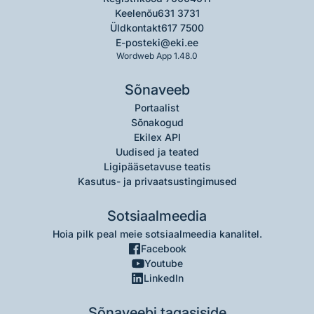
Keelenõu
631 3731
Üldkontakt
617 7500
E-post
eki@eki.ee
Wordweb App 1.48.0
Sõnaveeb
Portaalist
Sõnakogud
Ekilex API
Uudised ja teated
Ligipääsetavuse teatis
Kasutus- ja privaatsustingimused
Sotsiaalmeedia
Hoia pilk peal meie sotsiaalmeedia kanalitel.
Facebook
Youtube
LinkedIn
Sõnaveebi tagasiside