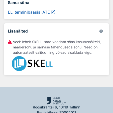
Sama sõna
ELi terminibaasis IATE
Lisanäited
Veebilehelt SkELL saad vaadata sõna kasutusnäiteid,
naabersõnu ja sarnase tähendusega sõnu. Need on
automaatselt valitud ning võivad sisaldada vigu.
Roosikrantsi 6, 10119 Tallinn
Registrikood 70004011