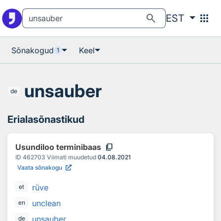
Otsingu juurde
Põhisisu juurde
search
apps
EST
Sõnakogud
Keel
1
unsauber
de
Erialasõnastikud
content_copy
Usundiloo terminibaas
ID
462703
Viimati muudetud
04.08.2021
Vaata sõnakogu
rüve
et
unclean
en
unsauber
de