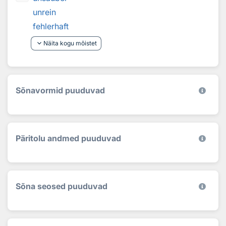
unrein
fehlerhaft
keyboard_arrow_down
Näita kogu mõistet
Sõnavormid puuduvad
Päritolu andmed puuduvad
Sõna seosed puuduvad