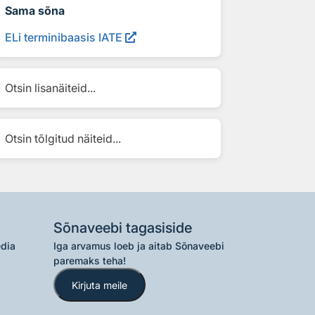
Sama sõna
ELi terminibaasis IATE
Otsin lisanäiteid...
Otsin tõlgitud näiteid...
Sõnaveebi tagasiside
edia
Iga arvamus loeb ja aitab Sõnaveebi
paremaks teha!
Kirjuta meile