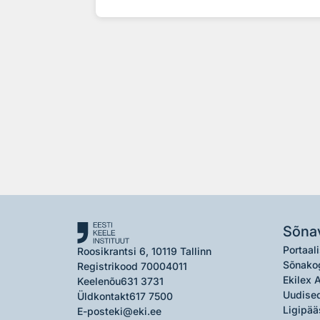
Sõna
Portaali
Roosikrantsi 6, 10119 Tallinn
Sõnako
Registrikood 70004011
Ekilex 
Keelenõu
631 3731
Uudised
Üldkontakt
617 7500
Ligipää
E-post
eki@eki.ee