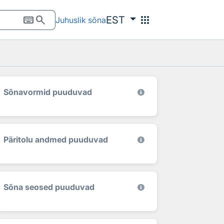
keyboard
search
apps
EST
Juhuslik sõna
Sõnavormid puuduvad
Päritolu andmed puuduvad
Sõna seosed puuduvad