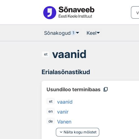
Otsingu juurde
Põhisisu juurde
Sõnakogud
Keel
1
vaanid
et
Erialasõnastikud
content_copy
Usundiloo terminibaas
vaanid
et
vanir
en
Vanen
de
keyboard_arrow_down
Näita kogu mõistet