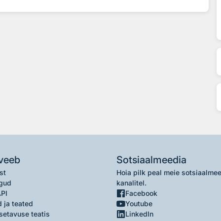
veeb
Sotsiaalmeedia
st
Hoia pilk peal meie sotsiaalme
gud
kanalitel.
API
Facebook
 ja teated
Youtube
setavuse teatis
LinkedIn