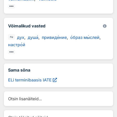
Võimalikud vasted
дух
душ
а
привид
е
ние
о
браз м
ы
слей
ru
настр
о
й
Sama sõna
ELi terminibaasis IATE
Otsin lisanäiteid...