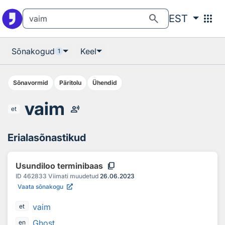
Otsingu juurde
Põhisisu juurde
search
apps
EST
Sõnakogud
Keel
1
Sõnavormid
Päritolu
Ühendid
vaim
record_voice_over
et
Erialasõnastikud
content_copy
Usundiloo terminibaas
ID
462833
Viimati muudetud
26.06.2023
Vaata sõnakogu
vaim
et
Ghost
en