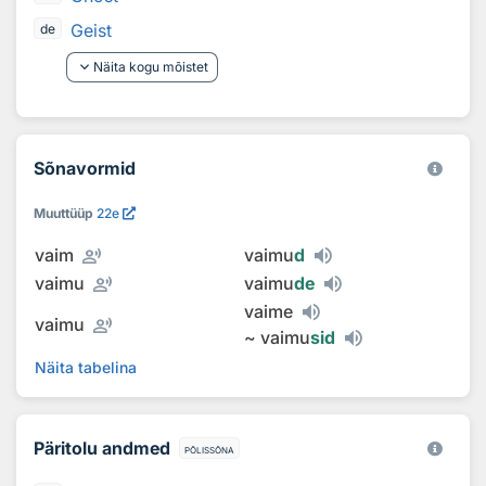
Geist
de
keyboard_arrow_down
Näita kogu mõistet
Sõnavormid
Muuttüüp
22e
record_voice_over
vaim
vaimu
d
record_voice_over
vaimu
vaimu
de
vaime
record_voice_over
vaimu
~
vaimu
sid
Näita tabelina
Päritolu andmed
põlissõna