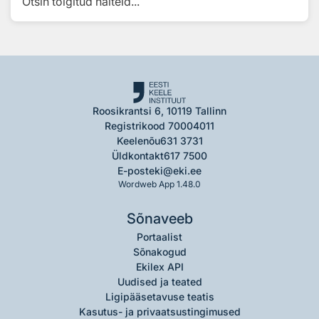
Otsin tõlgitud näiteid...
Roosikrantsi 6, 10119 Tallinn
Registrikood 70004011
Keelenõu
631 3731
Üldkontakt
617 7500
E-post
eki@eki.ee
Wordweb App 1.48.0
Sõnaveeb
Portaalist
Sõnakogud
Ekilex API
Uudised ja teated
Ligipääsetavuse teatis
Kasutus- ja privaatsustingimused