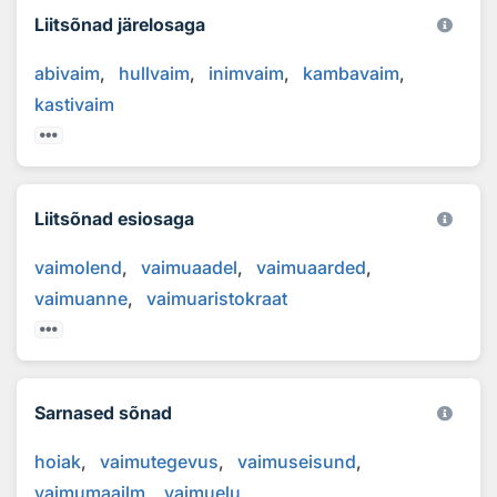
Liitsõnad järelosaga
abivaim
hullvaim
inimvaim
kambavaim
kastivaim
Liitsõnad esiosaga
vaimolend
vaimuaadel
vaimuaarded
vaimuanne
vaimuaristokraat
Sarnased sõnad
hoiak
vaimutegevus
vaimuseisund
vaimumaailm
vaimuelu