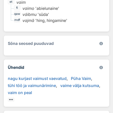
vaim
et
vaimo
'abielunaine'
fi
váibmu
'süda'
qaw
vajmä
'hing, hingamine'
mdf
Sõna seosed puuduvad
Ühendid
nagu kurjast vaimust vaevatud
Püha Vaim
tühi töö ja vaimunärimine
vaime välja kutsuma
vaim on peal