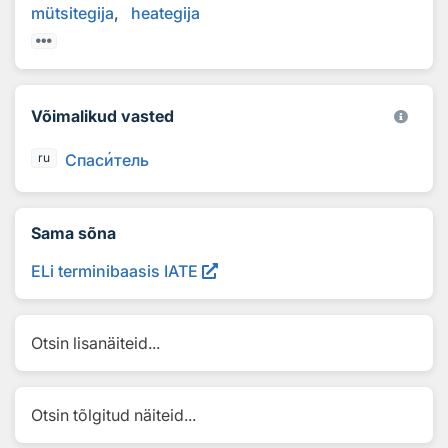
mütsitegija
heategija
Võimalikud vasted
Спас
и
тель
ru
Sama sõna
ELi terminibaasis IATE
Otsin lisanäiteid...
Otsin tõlgitud näiteid...