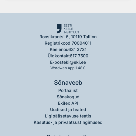
Roosikrantsi 6, 10119 Tallinn
Registrikood 70004011
Keelenõu
631 3731
Üldkontakt
617 7500
E-post
eki@eki.ee
Wordweb App 1.48.0
Sõnaveeb
Portaalist
Sõnakogud
Ekilex API
Uudised ja teated
Ligipääsetavuse teatis
Kasutus- ja privaatsustingimused