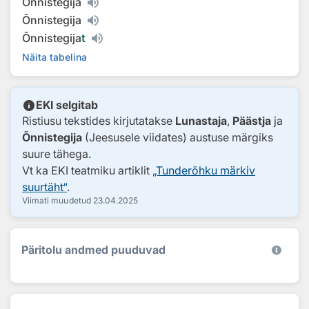
Õnnistegija
Õnnistegija
Õnnistegija
t
Näita tabelina
info
EKI selgitab
Ristiusu tekstides kirjutatakse
Lunastaja
,
Päästja
ja
Õnnistegija
(Jeesusele viidates) austuse märgiks
suure tähega.
Vt ka EKI teatmiku artiklit
„Tunderõhku märkiv
suurtäht“
.
Viimati muudetud
23.04.2025
Päritolu andmed puuduvad