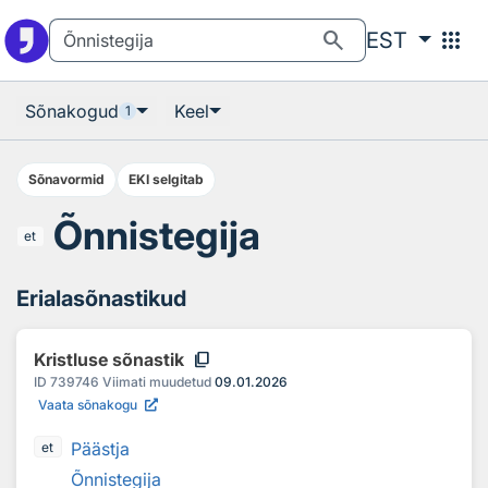
Otsingu juurde
Põhisisu juurde
search
apps
EST
Sõnakogud
Keel
1
Sõnavormid
EKI selgitab
Õnnistegija
et
Erialasõnastikud
content_copy
Kristluse sõnastik
ID
739746
Viimati muudetud
09.01.2026
Vaata sõnakogu
Päästja
et
Õnnistegija