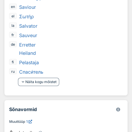
Saviour
en
Σωτήρ
el
Salvator
la
Sauveur
fr
Erretter
de
Heiland
Pelastaja
fi
Спас
и
тель
ru
keyboard_arrow_down
Näita kogu mõistet
Sõnavormid
Muuttüüp
1