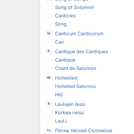
Song of Solomon
Canticles
Song
Canticum Canticorum
la
Can
Cantique des Cantiques
fr
Cantique
Chant de Salomon
Hoheslied
de
Hohelied Salomos
Hld
Laulujen laulu
fi
Korkea veisu
Laul.l.
Песнь п
е
сней Солом
о
на
ru