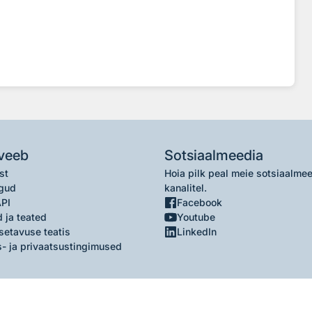
veeb
Sotsiaalmeedia
st
Hoia pilk peal meie sotsiaalme
gud
kanalitel.
API
Facebook
 ja teated
Youtube
setavuse teatis
LinkedIn
- ja privaatsustingimused