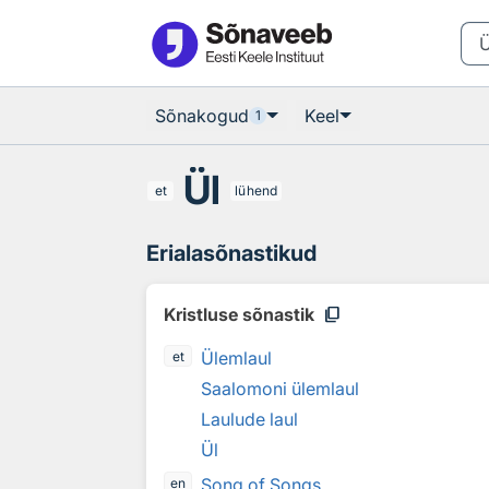
Otsingu juurde
Põhisisu juurde
Sõnakogud
Keel
1
Ül
et
lühend
Erialasõnastikud
content_copy
Kristluse sõnastik
Ülemlaul
et
Saalomoni ülemlaul
Laulude laul
Ül
Song of Songs
en