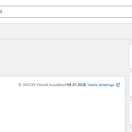
ID
742235
Viimati muudetud
09.01.2026
Vaata sõnakogu