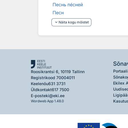
Песнь п
е
сней
Песн
keyboard_arrow_down
Näita kogu mõistet
Sõna
Portaali
Roosikrantsi 6, 10119 Tallinn
Sõnako
Registrikood 70004011
Ekilex 
Keelenõu
631 3731
Uudised
Üldkontakt
617 7500
Ligipää
E-post
eki@eki.ee
Kasutus
Wordweb App 1.48.0