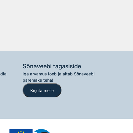
Sõnaveebi tagasiside
edia
Iga arvamus loeb ja aitab Sõnaveebi
paremaks teha!
Kirjuta meile