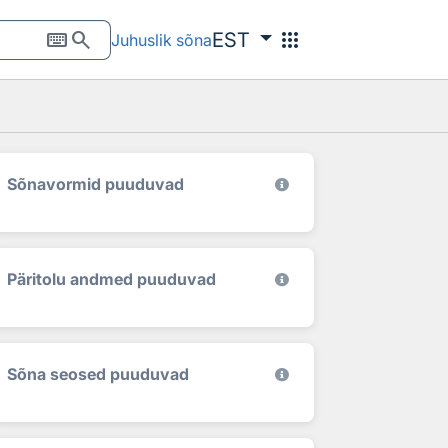
keyboard
search
apps
EST
Juhuslik sõna
Sõnavormid puuduvad
Päritolu andmed puuduvad
Sõna seosed puuduvad