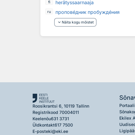
herätyssaarnaaja
fi
пропов
е
дник пробужд
е
ния
ru
keyboard_arrow_down
Näita kogu mõistet
Sõna
Portaali
Roosikrantsi 6, 10119 Tallinn
Sõnako
Registrikood 70004011
Ekilex 
Keelenõu
631 3731
Uudised
Üldkontakt
617 7500
Ligipää
E-post
eki@eki.ee