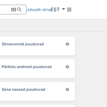
keyboard
search
apps
EST
Juhuslik sõna
Sõnavormid puuduvad
Päritolu andmed puuduvad
Sõna seosed puuduvad