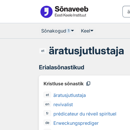
Otsingu juurde
Põhisisu juurde
Sõnakogud
Keel
1
äratusjutlustaja
et
Erialasõnastikud
content_copy
Kristluse sõnastik
äratusjutlustaja
et
revivalist
en
prédicateur du réveil spirituel
fr
Erweckungsprediger
de