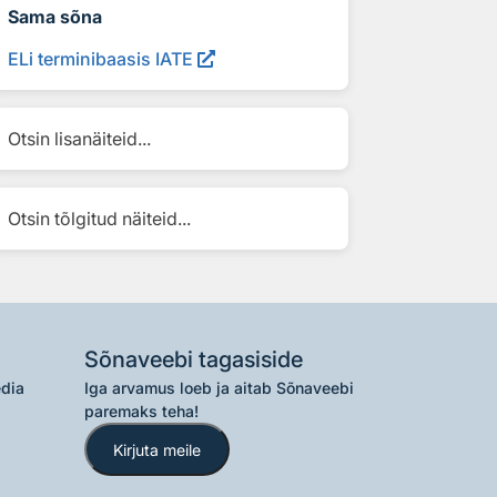
Sama sõna
ELi terminibaasis IATE
Otsin lisanäiteid...
Otsin tõlgitud näiteid...
Sõnaveebi tagasiside
edia
Iga arvamus loeb ja aitab Sõnaveebi
paremaks teha!
Kirjuta meile