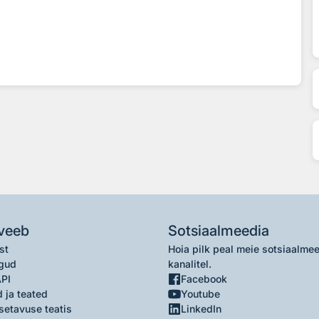
veeb
Sotsiaalmeedia
st
Hoia pilk peal meie sotsiaalme
gud
kanalitel.
API
Facebook
 ja teated
Youtube
setavuse teatis
LinkedIn