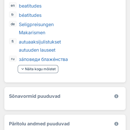
beatitudes
en
béatitudes
fr
Seligpreisungen
de
Makarismen
autuaaksijulistukset
fi
autuuden lauseet
з
а
поведи блаж
е
нства
ru
keyboard_arrow_down
Näita kogu mõistet
Sõnavormid puuduvad
Päritolu andmed puuduvad