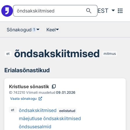
Otsingu juurde
Põhisisu juurde
search
apps
EST
Sõnakogud
Keel
1
õndsakskiitmised
et
mitmus
Erialasõnastikud
content_copy
Kristluse sõnastik
ID
742210
Viimati muudetud
09.01.2026
Vaata sõnakogu
õndsakskiitmised
et
eelistatud
mäejutluse õndsakskiitmised
õndsusesalmid