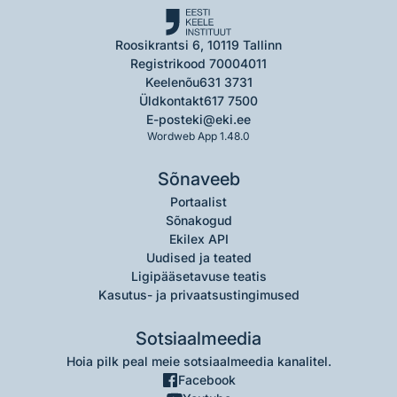
Roosikrantsi 6, 10119 Tallinn
Registrikood 70004011
Keelenõu
631 3731
Üldkontakt
617 7500
E-post
eki@eki.ee
Wordweb App 1.48.0
Sõnaveeb
Portaalist
Sõnakogud
Ekilex API
Uudised ja teated
Ligipääsetavuse teatis
Kasutus- ja privaatsustingimused
Sotsiaalmeedia
Hoia pilk peal meie sotsiaalmeedia kanalitel.
Facebook