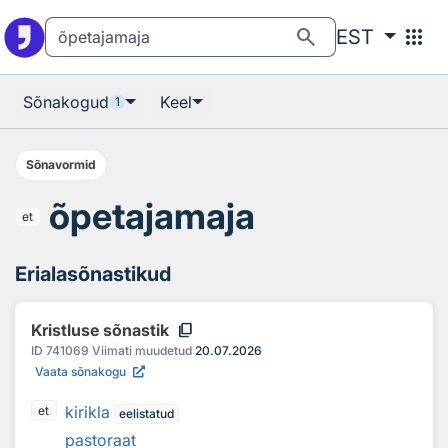
Otsingu juurde
Põhisisu juurde
search
apps
EST
Sõnakogud
Keel
1
Sõnavormid
õpetajamaja
et
Erialasõnastikud
content_copy
Kristluse sõnastik
ID
741069
Viimati muudetud
20.07.2026
Vaata sõnakogu
kirikla
et
eelistatud
pastoraat