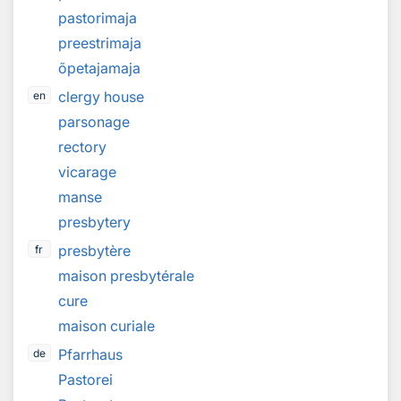
pastorimaja
preestrimaja
õpetajamaja
clergy house
en
parsonage
rectory
vicarage
manse
presbytery
presbytère
fr
maison presbytérale
cure
maison curiale
Pfarrhaus
de
Pastorei