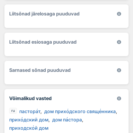
Liitsõnad järelosaga puuduvad
Liitsõnad esiosaga puuduvad
Sarnased sõnad puuduvad
Võimalikud vasted
пастор
а
т
дом прих
о
дского свящ
е
нника
ru
прих
о
дский дом
дом п
а
стора
приходск
о
й дом