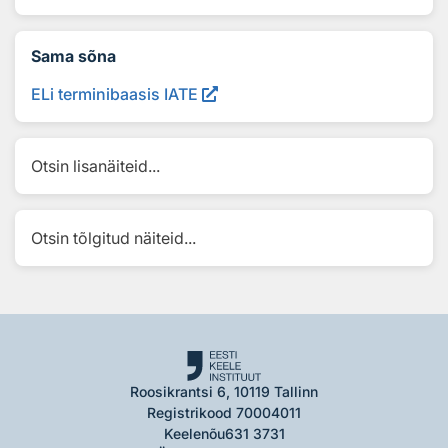
Sama sõna
ELi terminibaasis IATE
Otsin lisanäiteid...
Otsin tõlgitud näiteid...
Roosikrantsi 6, 10119 Tallinn
Registrikood 70004011
Keelenõu
631 3731