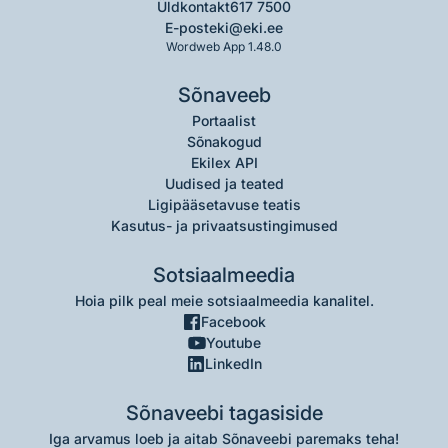
Üldkontakt
617 7500
E-post
eki@eki.ee
Wordweb App 1.48.0
Sõnaveeb
Portaalist
Sõnakogud
Ekilex API
Uudised ja teated
Ligipääsetavuse teatis
Kasutus- ja privaatsustingimused
Sotsiaalmeedia
Hoia pilk peal meie sotsiaalmeedia kanalitel.
Facebook
Youtube
LinkedIn
Sõnaveebi tagasiside
Iga arvamus loeb ja aitab Sõnaveebi paremaks teha!