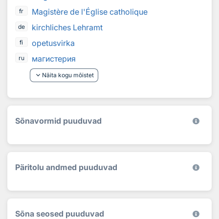
Magistère de l'Église catholique
fr
kirchliches Lehramt
de
opetusvirka
fi
магистерия
ru
keyboard_arrow_down
Näita kogu mõistet
Sõnavormid puuduvad
Päritolu andmed puuduvad
Sõna seosed puuduvad