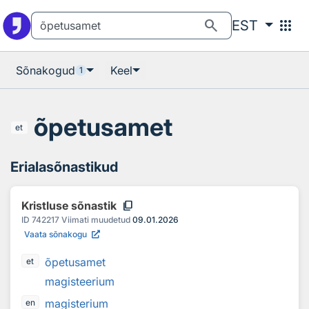
Otsingu juurde
Põhisisu juurde
search
apps
EST
Sõnakogud
Keel
1
õpetusamet
et
Erialasõnastikud
content_copy
Kristluse sõnastik
ID
742217
Viimati muudetud
09.01.2026
Vaata sõnakogu
õpetusamet
et
magisteerium
magisterium
en