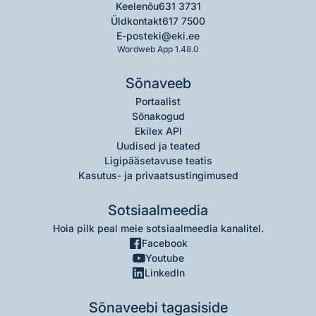
Keelenõu
631 3731
Üldkontakt
617 7500
E-post
eki@eki.ee
Wordweb App 1.48.0
Sõnaveeb
Portaalist
Sõnakogud
Ekilex API
Uudised ja teated
Ligipääsetavuse teatis
Kasutus- ja privaatsustingimused
Sotsiaalmeedia
Hoia pilk peal meie sotsiaalmeedia kanalitel.
Facebook
Youtube
LinkedIn
Sõnaveebi tagasiside