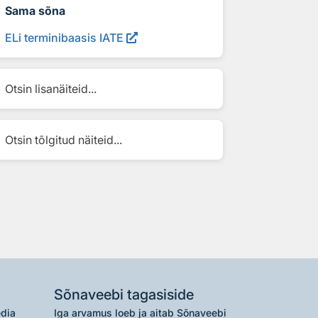
Sama sõna
ELi terminibaasis IATE
Otsin lisanäiteid...
Otsin tõlgitud näiteid...
Sõnaveebi tagasiside
edia
Iga arvamus loeb ja aitab Sõnaveebi