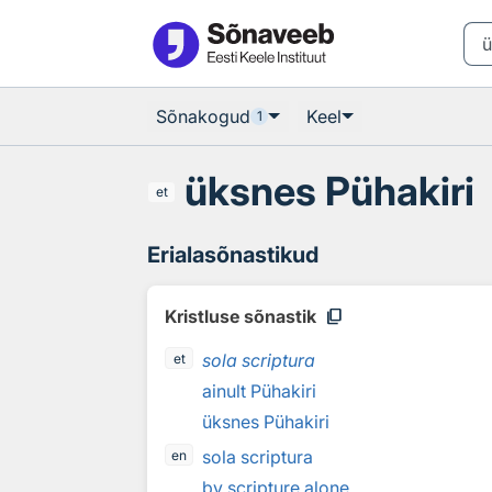
Otsingu juurde
Põhisisu juurde
Sõnakogud
Keel
1
üksnes Pühakiri
et
Erialasõnastikud
content_copy
Kristluse sõnastik
sola scriptura
et
ainult Pühakiri
üksnes Pühakiri
sola scriptura
en
by scripture alone