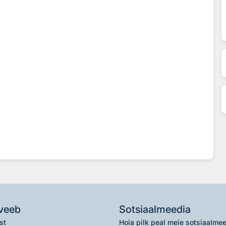
veeb
Sotsiaalmeedia
st
Hoia pilk peal meie sotsiaalme