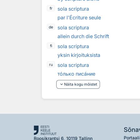
sola scriptura
fr
par l'Écriture seule
sola scriptura
de
allein durch die Schrift
sola scriptura
fi
yksin kirjoituksista
sola scriptura
ru
т
о
лько пис
а
ние
keyboard_arrow_down
Näita kogu mõistet
Sõna
Portaali
Roosikrantsi 6, 10119 Tallinn