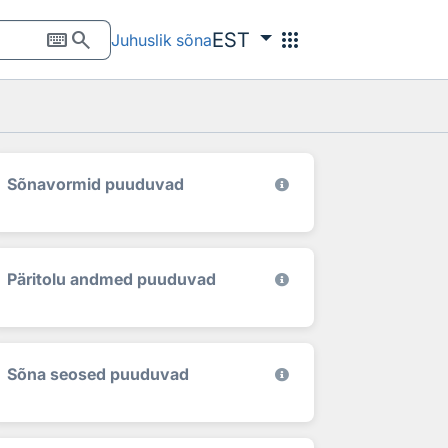
keyboard
search
apps
EST
Juhuslik sõna
Sõnavormid puuduvad
Päritolu andmed puuduvad
Sõna seosed puuduvad