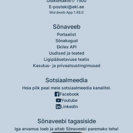
Üldkontakt
617 7500
E-post
eki@eki.ee
Wordweb App 1.48.0
Sõnaveeb
Portaalist
Sõnakogud
Ekilex API
Uudised ja teated
Ligipääsetavuse teatis
Kasutus- ja privaatsustingimused
Sotsiaalmeedia
Hoia pilk peal meie sotsiaalmeedia kanalitel.
Facebook
Youtube
LinkedIn
Sõnaveebi tagasiside
Iga arvamus loeb ja aitab Sõnaveebi paremaks teha!