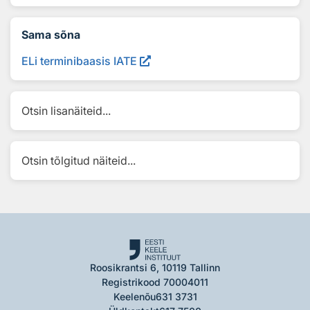
Sama sõna
ELi terminibaasis IATE
Otsin lisanäiteid...
Otsin tõlgitud näiteid...
Roosikrantsi 6, 10119 Tallinn
Registrikood 70004011
Keelenõu
631 3731