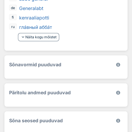
Generalabt
de
kenraaliapotti
fi
гл
а
вный абб
а
т
ru
keyboard_arrow_down
Näita kogu mõistet
Sõnavormid puuduvad
Päritolu andmed puuduvad
Sõna seosed puuduvad