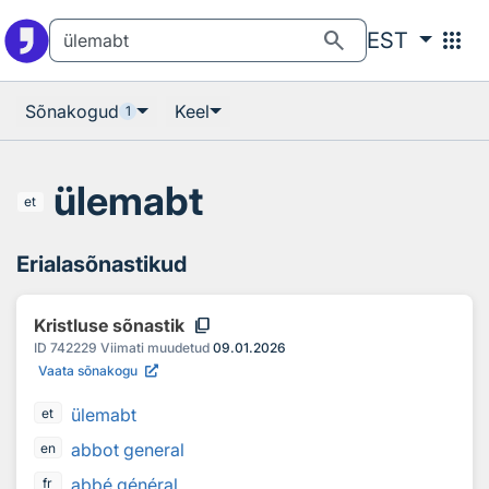
Otsingu juurde
Põhisisu juurde
search
apps
EST
Sõnakogud
Keel
1
ülemabt
et
Erialasõnastikud
content_copy
Kristluse sõnastik
ID
742229
Viimati muudetud
09.01.2026
Vaata sõnakogu
ülemabt
et
abbot general
en
abbé général
fr