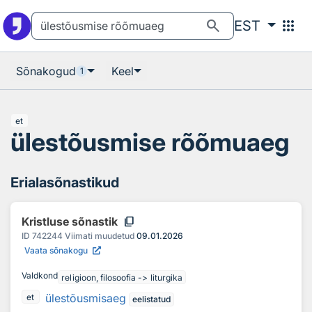
Otsingu juurde
Põhisisu juurde
search
apps
EST
Sõnakogud
Keel
1
et
ülestõusmise rõõmuaeg
Erialasõnastikud
content_copy
Kristluse sõnastik
ID
742244
Viimati muudetud
09.01.2026
Vaata sõnakogu
Valdkond
religioon, filosoofia -> liturgika
ülestõusmisaeg
et
eelistatud