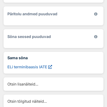
Päritolu andmed puuduvad
Sõna seosed puuduvad
Sama sõna
ELi terminibaasis IATE
Otsin lisanäiteid...
Otsin tõlgitud näiteid...