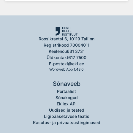
Roosikrantsi 6, 10119 Tallinn
Registrikood 70004011
Keelenõu
631 3731
Üldkontakt
617 7500
E-post
eki@eki.ee
Wordweb App 1.48.0
Sõnaveeb
Portaalist
Sõnakogud
Ekilex API
Uudised ja teated
Ligipääsetavuse teatis
Kasutus- ja privaatsustingimused