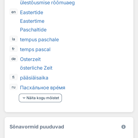
ülestõusmise rõõmuaeg
Eastertide
en
Eastertime
Paschaltide
tempus paschale
la
temps pascal
fr
Osterzeit
de
österliche Zeit
pääsiäisaika
fi
Пасх
а
льное вр
е
мя
ru
keyboard_arrow_down
Näita kogu mõistet
Sõnavormid puuduvad