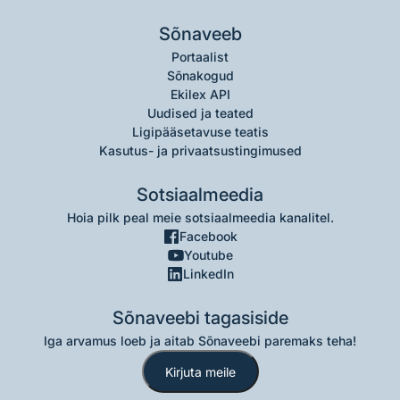
Sõnaveeb
Portaalist
Sõnakogud
Ekilex API
Uudised ja teated
Ligipääsetavuse teatis
Kasutus- ja privaatsustingimused
Sotsiaalmeedia
Hoia pilk peal meie sotsiaalmeedia kanalitel.
Facebook
Youtube
LinkedIn
Sõnaveebi tagasiside
Iga arvamus loeb ja aitab Sõnaveebi paremaks teha!
Kirjuta meile