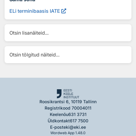
ELi terminibaasis IATE
Otsin lisanäiteid...
Otsin tõlgitud näiteid...
Roosikrantsi 6, 10119 Tallinn
Registrikood 70004011
Keelenõu
631 3731
Üldkontakt
617 7500
E-post
eki@eki.ee
Wordweb App 1.48.0