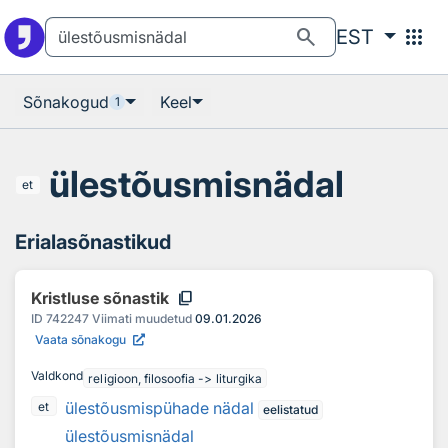
Otsingu juurde
Põhisisu juurde
search
apps
EST
Sõnakogud
Keel
1
ülestõusmisnädal
et
Erialasõnastikud
content_copy
Kristluse sõnastik
ID
742247
Viimati muudetud
09.01.2026
Vaata sõnakogu
Valdkond
religioon, filosoofia -> liturgika
ülestõusmispühade nädal
et
eelistatud
ülestõusmisnädal