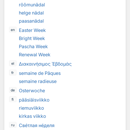
rõõmunädal
helge nädal
paasanädal
Easter Week
en
Bright Week
Pascha Week
Renewal Week
Διακαινήσιμος Ἑβδομάς
el
semaine de Pâques
fr
semaine radieuse
Osterwoche
de
pääsiäisviikko
fi
riemuviikko
kirkas viikko
Св
е
тлая н
е
деля
ru