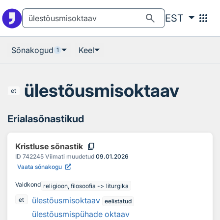
Otsingu juurde
Põhisisu juurde
search
apps
EST
Sõnakogud
Keel
1
ülestõusmisoktaav
et
Erialasõnastikud
content_copy
Kristluse sõnastik
ID
742245
Viimati muudetud
09.01.2026
Vaata sõnakogu
Valdkond
religioon, filosoofia -> liturgika
ülestõusmisoktaav
et
eelistatud
ülestõusmispühade oktaav