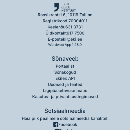
Roosikrantsi 6, 10119 Tallinn
Registrikood 70004011
Keelenõu
631 3731
Üldkontakt
617 7500
E-post
eki@eki.ee
Wordweb App 1.48.0
Sõnaveeb
Portaalist
Sõnakogud
Ekilex API
Uudised ja teated
Ligipääsetavuse teatis
Kasutus- ja privaatsustingimused
Sotsiaalmeedia
Hoia pilk peal meie sotsiaalmeedia kanalitel.
Facebook