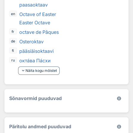
paasaoktaav
Octave of Easter
en
Easter Octave
octave de Pâques
fr
Osteroktav
de
pääsiäisoktaavi
fi
окт
а
ва П
а
схи
ru
keyboard_arrow_down
Näita kogu mõistet
Sõnavormid puuduvad
Päritolu andmed puuduvad