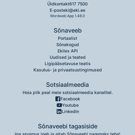
Üldkontakt
617 7500
E-post
eki@eki.ee
Wordweb App 1.48.0
Sõnaveeb
Portaalist
Sõnakogud
Ekilex API
Uudised ja teated
Ligipääsetavuse teatis
Kasutus- ja privaatsustingimused
Sotsiaalmeedia
Hoia pilk peal meie sotsiaalmeedia kanalitel.
Facebook
Youtube
LinkedIn
Sõnaveebi tagasiside
Iga arvamus loeb ja aitab Sõnaveebi paremaks teha!