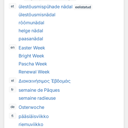
ülestõusmispühade nädal
et
eelistatud
ülestõusmisnädal
rõõmunädal
helge nädal
paasanädal
Easter Week
en
Bright Week
Pascha Week
Renewal Week
Διακαινήσιμος Ἑβδομάς
el
semaine de Pâques
fr
semaine radieuse
Osterwoche
de
pääsiäisviikko
fi
riemuviikko