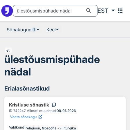
Otsingu juurde
Põhisisu juurde
search
apps
EST
Sõnakogud
Keel
1
et
ülestõusmispühade
nädal
Erialasõnastikud
content_copy
Kristluse sõnastik
ID
742247
Viimati muudetud
09.01.2026
Vaata sõnakogu
Valdkond
religioon, filosoofia -> liturgika