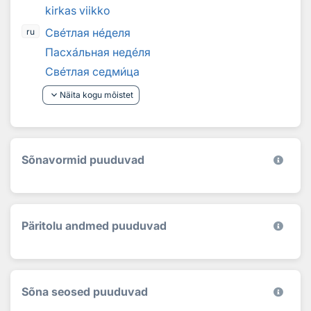
kirkas viikko
Св
е
тлая н
е
деля
ru
Пасх
а
льная нед
е
ля
Св
е
тлая седм
и
ца
keyboard_arrow_down
Näita kogu mõistet
Sõnavormid puuduvad
Päritolu andmed puuduvad
Sõna seosed puuduvad