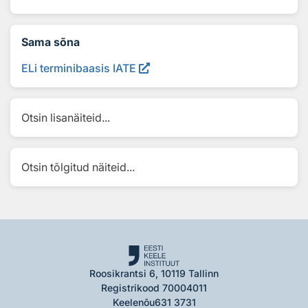
Sama sõna
ELi terminibaasis IATE
Otsin lisanäiteid...
Otsin tõlgitud näiteid...
Roosikrantsi 6, 10119 Tallinn
Registrikood 70004011
Keelenõu
631 3731