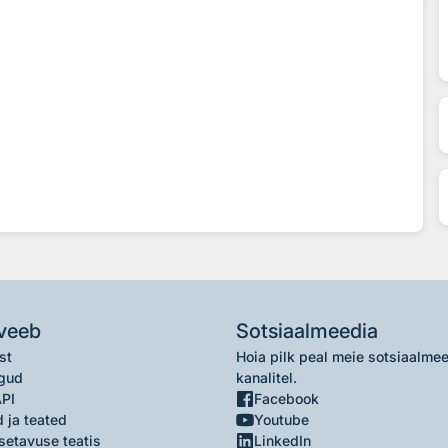
veeb
Sotsiaalmeedia
st
Hoia pilk peal meie sotsiaalme
gud
kanalitel.
API
Facebook
 ja teated
Youtube
setavuse teatis
LinkedIn