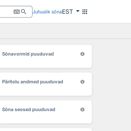
keyboard
search
apps
EST
Juhuslik sõna
Sõnavormid puuduvad
Päritolu andmed puuduvad
Sõna seosed puuduvad