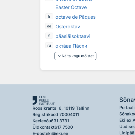
Easter Octave
octave de Pâques
fr
Osteroktav
de
pääsiäisoktaavi
fi
окт
а
ва П
а
схи
ru
keyboard_arrow_down
Näita kogu mõistet
Sõna
Portaali
Roosikrantsi 6, 10119 Tallinn
Sõnako
Registrikood 70004011
Ekilex 
Keelenõu
631 3731
Uudised
Üldkontakt
617 7500
Ligipää
E-post
eki@eki.ee