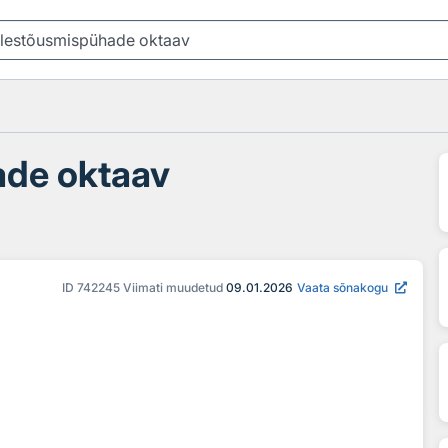
ade oktaav
ID
742245
Viimati muudetud
09.01.2026
Vaata sõnakogu