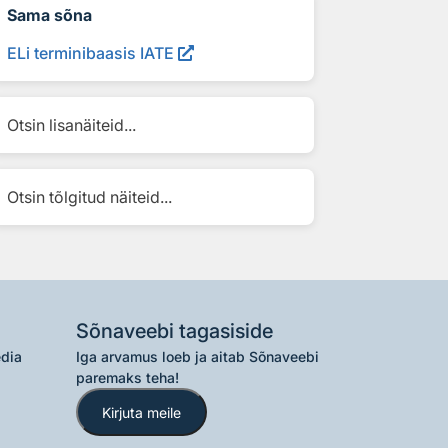
Sama sõna
ELi terminibaasis IATE
Otsin lisanäiteid...
Otsin tõlgitud näiteid...
Sõnaveebi tagasiside
edia
Iga arvamus loeb ja aitab Sõnaveebi
paremaks teha!
Kirjuta meile