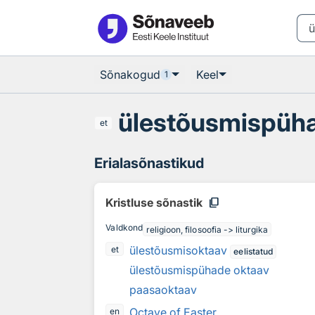
Otsingu juurde
Põhisisu juurde
Sõnakogud
Keel
1
ülestõusmispüh
et
Erialasõnastikud
content_copy
Kristluse sõnastik
Valdkond
religioon, filosoofia -> liturgika
ülestõusmisoktaav
et
eelistatud
ülestõusmispühade oktaav
paasaoktaav
Octave of Easter
en