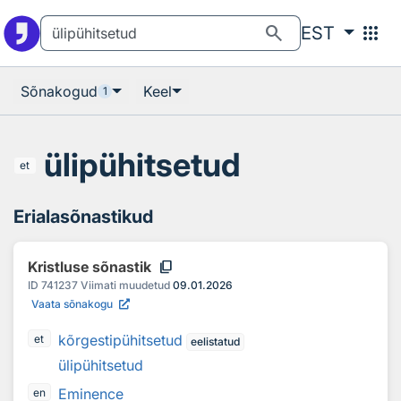
Otsingu juurde
Põhisisu juurde
search
apps
EST
Sõnakogud
Keel
1
ülipühitsetud
et
Erialasõnastikud
content_copy
Kristluse sõnastik
ID
741237
Viimati muudetud
09.01.2026
Vaata sõnakogu
kõrgestipühitsetud
et
eelistatud
ülipühitsetud
Eminence
en