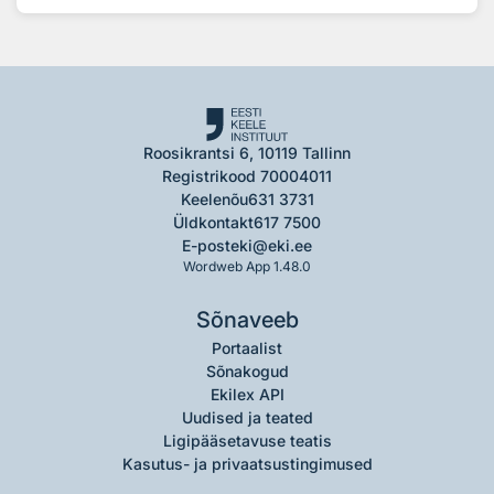
Roosikrantsi 6, 10119 Tallinn
Registrikood 70004011
Keelenõu
631 3731
Üldkontakt
617 7500
E-post
eki@eki.ee
Wordweb App 1.48.0
Sõnaveeb
Portaalist
Sõnakogud
Ekilex API
Uudised ja teated
Ligipääsetavuse teatis
Kasutus- ja privaatsustingimused