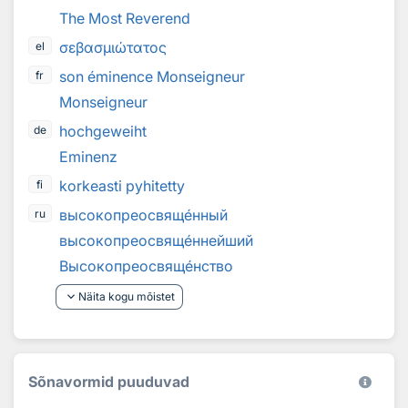
The Most Reverend
σεβασμιώτατος
el
son éminence Monseigneur
fr
Monseigneur
hochgeweiht
de
Eminenz
korkeasti pyhitetty
fi
высокопреосвящ
е
нный
ru
высокопреосвящ
е
ннейший
Высокопреосвящ
е
нство
keyboard_arrow_down
Näita kogu mõistet
Sõnavormid puuduvad