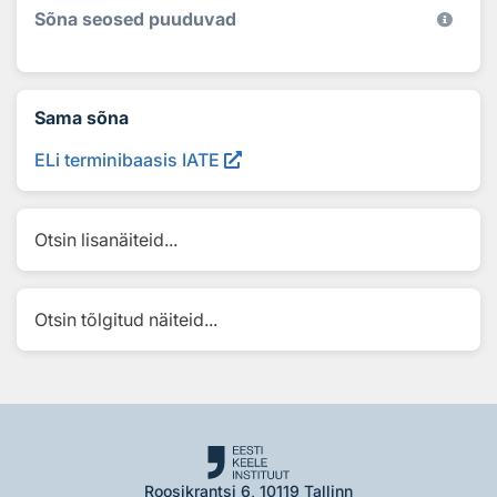
Sõna seosed puuduvad
Sama sõna
ELi terminibaasis IATE
Otsin lisanäiteid...
Otsin tõlgitud näiteid...
Roosikrantsi 6, 10119 Tallinn