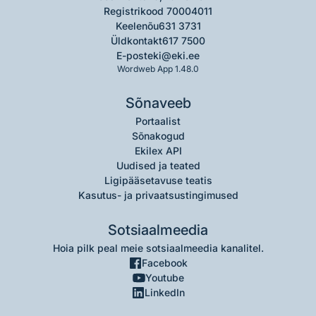
Registrikood 70004011
Keelenõu
631 3731
Üldkontakt
617 7500
E-post
eki@eki.ee
Wordweb App 1.48.0
Sõnaveeb
Portaalist
Sõnakogud
Ekilex API
Uudised ja teated
Ligipääsetavuse teatis
Kasutus- ja privaatsustingimused
Sotsiaalmeedia
Hoia pilk peal meie sotsiaalmeedia kanalitel.
Facebook
Youtube
LinkedIn