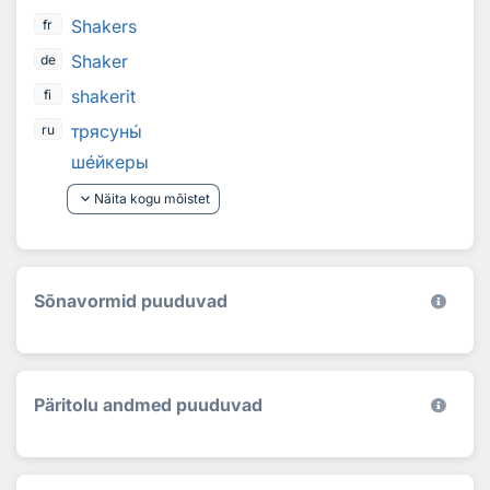
Shakers
fr
Shaker
de
shakerit
fi
трясун
ы
ru
ш
е
йкеры
keyboard_arrow_down
Näita kogu mõistet
Sõnavormid puuduvad
Päritolu andmed puuduvad