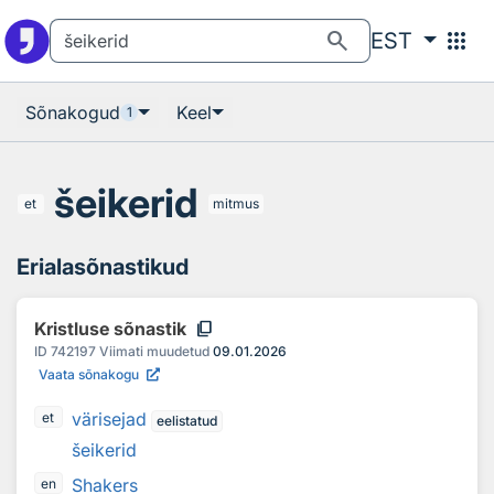
Otsingu juurde
Põhisisu juurde
search
apps
EST
Sõnakogud
Keel
1
šeikerid
et
mitmus
Erialasõnastikud
content_copy
Kristluse sõnastik
ID
742197
Viimati muudetud
09.01.2026
Vaata sõnakogu
värisejad
et
eelistatud
šeikerid
Shakers
en