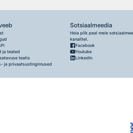
veeb
Sotsiaalmeedia
st
Hoia pilk peal meie sotsiaalme
gud
kanalitel.
API
Facebook
 ja teated
Youtube
setavuse teatis
LinkedIn
- ja privaatsustingimused