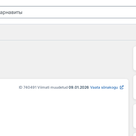
ID
740491
Viimati muudetud
09.01.2026
Vaata sõnakogu