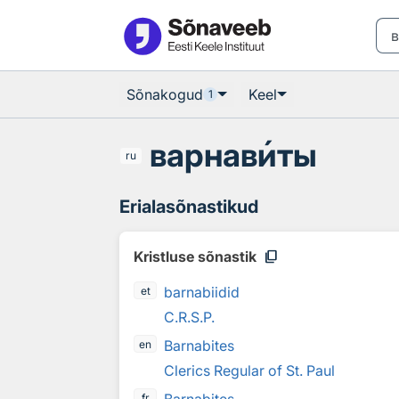
Otsingu juurde
Põhisisu juurde
Sõnakogud
Keel
1
варнав
и
ты
ru
Erialasõnastikud
content_copy
Kristluse sõnastik
barnabiidid
et
C.R.S.P.
Barnabites
en
Clerics Regular of St. Paul
fr