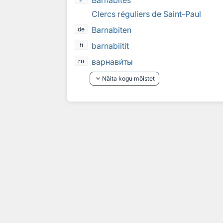
Barnabites
Clercs réguliers de Saint-Paul
Barnabiten
de
barnabiitit
fi
варнав
и
ты
ru
keyboard_arrow_down
Näita kogu mõistet