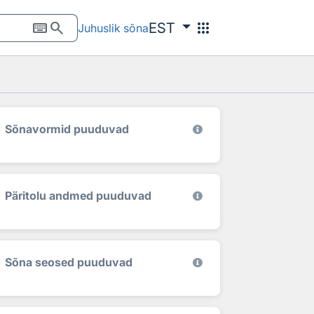
keyboard
search
apps
EST
Juhuslik sõna
Sõnavormid puuduvad
Päritolu andmed puuduvad
Sõna seosed puuduvad