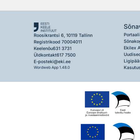
Sõna
Portaali
Roosikrantsi 6, 10119 Tallinn
Sõnako
Registrikood 70004011
Ekilex 
Keelenõu
631 3731
Uudised
Üldkontakt
617 7500
Ligipää
E-post
eki@eki.ee
Kasutus
Wordweb App 1.48.0