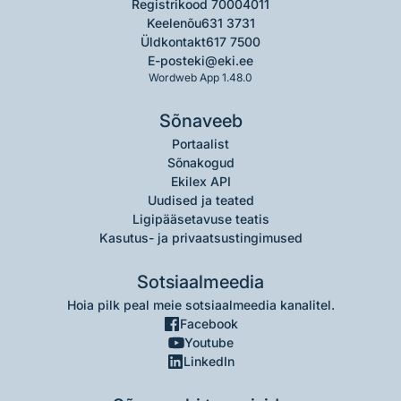
Registrikood 70004011
Keelenõu
631 3731
Üldkontakt
617 7500
E-post
eki@eki.ee
Wordweb App 1.48.0
Sõnaveeb
Portaalist
Sõnakogud
Ekilex API
Uudised ja teated
Ligipääsetavuse teatis
Kasutus- ja privaatsustingimused
Sotsiaalmeedia
Hoia pilk peal meie sotsiaalmeedia kanalitel.
Facebook
Youtube
LinkedIn