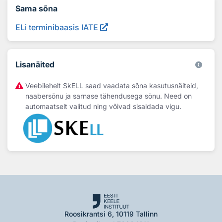
Sama sõna
ELi terminibaasis IATE
Lisanäited
Veebilehelt SkELL saad vaadata sõna kasutusnäiteid,
naabersõnu ja sarnase tähendusega sõnu. Need on
automaatselt valitud ning võivad sisaldada vigu.
Roosikrantsi 6, 10119 Tallinn