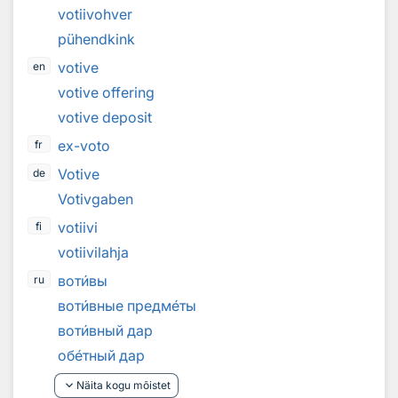
votiivohver
pühendkink
votive
en
votive offering
votive deposit
ex-voto
fr
Votive
de
Votivgaben
votiivi
fi
votiivilahja
вот
и
вы
ru
вот
и
вные предм
е
ты
вот
и
вный дар
об
е
тный дар
keyboard_arrow_down
Näita kogu mõistet