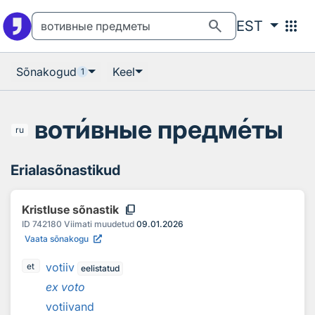
Otsingu juurde
Põhisisu juurde
search
apps
EST
Sõnakogud
Keel
1
вот
и
вные предм
е
ты
ru
Erialasõnastikud
content_copy
Kristluse sõnastik
ID
742180
Viimati muudetud
09.01.2026
Vaata sõnakogu
votiiv
et
eelistatud
ex voto
votiivand