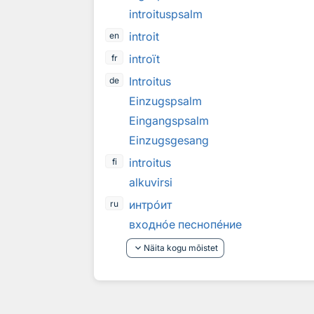
introituspsalm
introit
en
introït
fr
Introitus
de
Einzugspsalm
Eingangspsalm
Einzugsgesang
introitus
fi
alkuvirsi
интр
о
ит
ru
входн
о
е песноп
е
ние
keyboard_arrow_down
Näita kogu mõistet