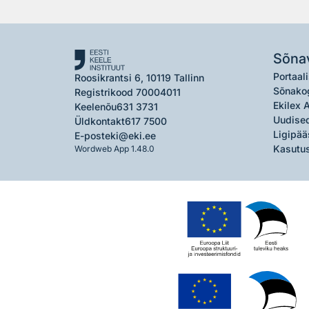
Sõna
Portaali
Roosikrantsi 6, 10119 Tallinn
Sõnako
Registrikood 70004011
Ekilex 
Keelenõu
631 3731
Uudised
Üldkontakt
617 7500
Ligipää
E-post
eki@eki.ee
Kasutus
Wordweb App 1.48.0