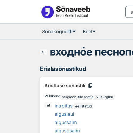
Otsingu juurde
Põhisisu juurde
Sõnakogud
Keel
1
входн
о
е песноп
ru
Erialasõnastikud
content_copy
Kristluse sõnastik
Valdkond
religioon, filosoofia -> liturgika
introitus
et
eelistatud
alguslaul
algussalm
alguspsalm