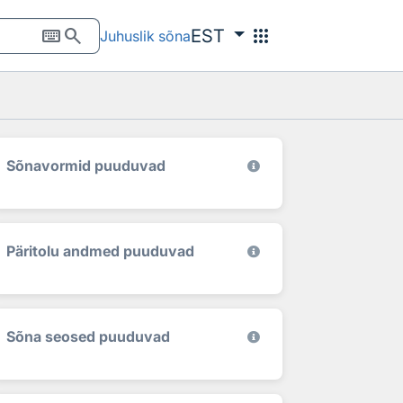
keyboard
search
apps
EST
Juhuslik sõna
Sõnavormid puuduvad
Päritolu andmed puuduvad
Sõna seosed puuduvad