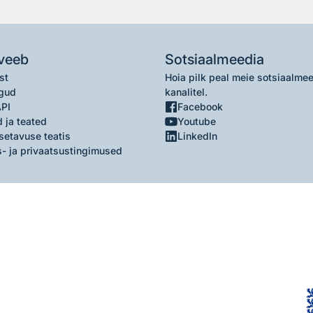
veeb
Sotsiaalmeedia
st
Hoia pilk peal meie sotsiaalme
gud
kanalitel.
API
Facebook
 ja teated
Youtube
setavuse teatis
LinkedIn
- ja privaatsustingimused