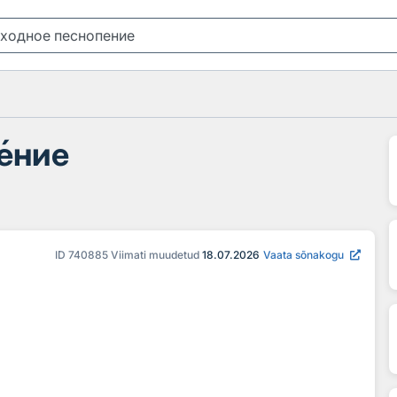
е
ние
ID
740885
Viimati muudetud
18.07.2026
Vaata sõnakogu