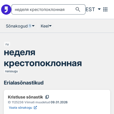
Otsingu juurde
Põhisisu juurde
search
apps
EST
Sõnakogud
Keel
1
ru
неделя
крестопоклонная
naissugu
Erialasõnastikud
content_copy
Kristluse sõnastik
ID
1125236
Viimati muudetud
09.01.2026
Vaata sõnakogu