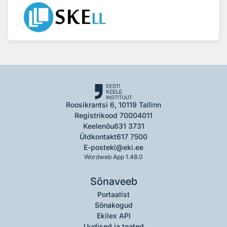
Roosikrantsi 6, 10119 Tallinn
Registrikood 70004011
Keelenõu
631 3731
Üldkontakt
617 7500
E-post
eki@eki.ee
Wordweb App 1.48.0
Sõnaveeb
Portaalist
Sõnakogud
Ekilex API
Uudised ja teated