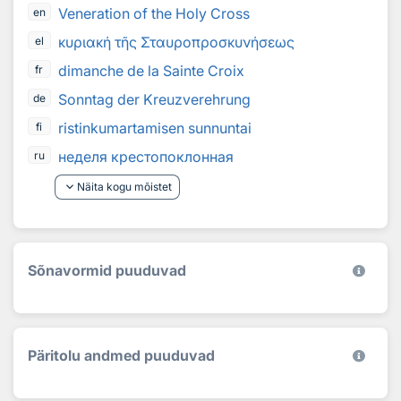
Veneration of the Holy Cross
en
κυριακή τῆς Σταυροπροσκυνήσεως
el
dimanche de la Sainte Croix
fr
Sonntag der Kreuzverehrung
de
ristinkumartamisen sunnuntai
fi
неделя крестопоклонная
ru
keyboard_arrow_down
Näita kogu mõistet
Sõnavormid puuduvad
Päritolu andmed puuduvad