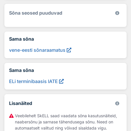
Sõna seosed puuduvad
Sama sõna
vene-eesti sõnaraamatus
Sama sõna
ELi terminibaasis IATE
Lisanäited
Veebilehelt SkELL saad vaadata sõna kasutusnäiteid,
naabersõnu ja sarnase tähendusega sõnu. Need on
automaatselt valitud ning võivad sisaldada vigu.