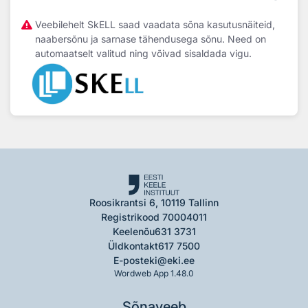
Veebilehelt SkELL saad vaadata sõna kasutusnäiteid,
naabersõnu ja sarnase tähendusega sõnu. Need on
automaatselt valitud ning võivad sisaldada vigu.
Roosikrantsi 6, 10119 Tallinn
Registrikood 70004011
Keelenõu
631 3731
Üldkontakt
617 7500
E-post
eki@eki.ee
Wordweb App 1.48.0
Sõnaveeb