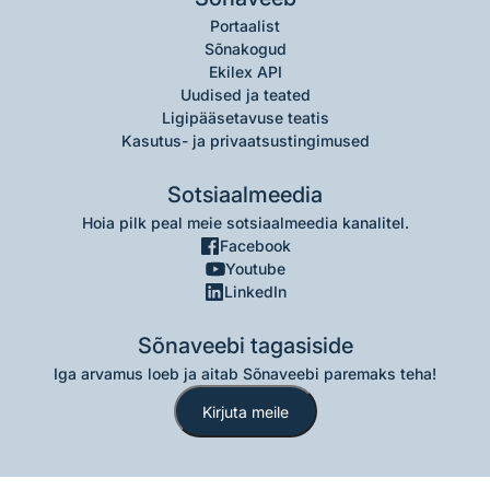
Portaalist
Sõnakogud
Ekilex API
Uudised ja teated
Ligipääsetavuse teatis
Kasutus- ja privaatsustingimused
Sotsiaalmeedia
Hoia pilk peal meie sotsiaalmeedia kanalitel.
Facebook
Youtube
LinkedIn
Sõnaveebi tagasiside
Iga arvamus loeb ja aitab Sõnaveebi paremaks teha!
Kirjuta meile