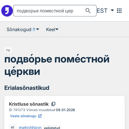
Otsingu juurde
Põhisisu juurde
search
apps
EST
Sõnakogud
Keel
1
ru
подв
о
рье пом
е
стной
ц
е
ркви
Erialasõnastikud
content_copy
Kristluse sõnastik
ID
741373
Viimati muudetud
09.01.2026
Vaata sõnakogu
metohhion
et
eelistatud