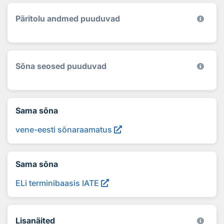
Päritolu andmed puuduvad
Sõna seosed puuduvad
Sama sõna
vene-eesti sõnaraamatus
Sama sõna
ELi terminibaasis IATE
Lisanäited