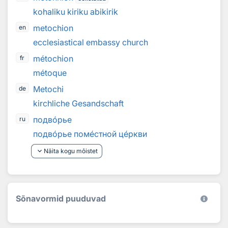
kohaliku kiriku abikirik
metochion
en
ecclesiastical embassy church
métochion
fr
métoque
Metochi
de
kirchliche Gesandschaft
подв
о
рье
ru
подв
о
рье пом
е
стной ц
е
ркви
keyboard_arrow_down
Näita kogu mõistet
Sõnavormid puuduvad