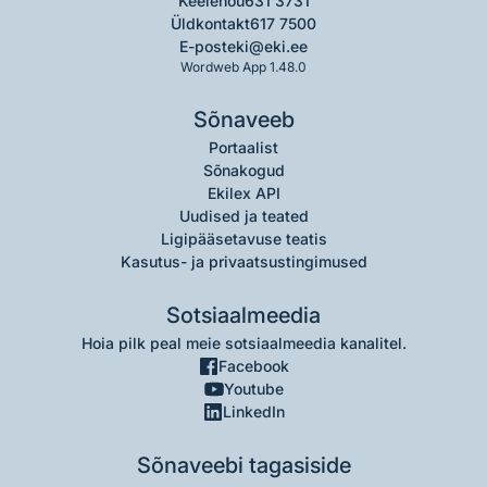
Keelenõu
631 3731
Üldkontakt
617 7500
E-post
eki@eki.ee
Wordweb App 1.48.0
Sõnaveeb
Portaalist
Sõnakogud
Ekilex API
Uudised ja teated
Ligipääsetavuse teatis
Kasutus- ja privaatsustingimused
Sotsiaalmeedia
Hoia pilk peal meie sotsiaalmeedia kanalitel.
Facebook
Youtube
LinkedIn
Sõnaveebi tagasiside