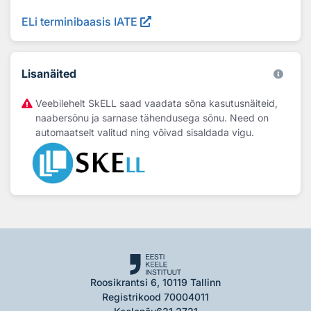
ELi terminibaasis IATE
Lisanäited
Veebilehelt SkELL saad vaadata sõna kasutusnäiteid,
naabersõnu ja sarnase tähendusega sõnu. Need on
automaatselt valitud ning võivad sisaldada vigu.
Roosikrantsi 6, 10119 Tallinn
Registrikood 70004011