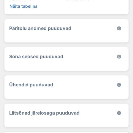
Näita tabelina
Päritolu andmed puuduvad
Sõna seosed puuduvad
Ühendid puuduvad
Liitsõnad järelosaga puuduvad