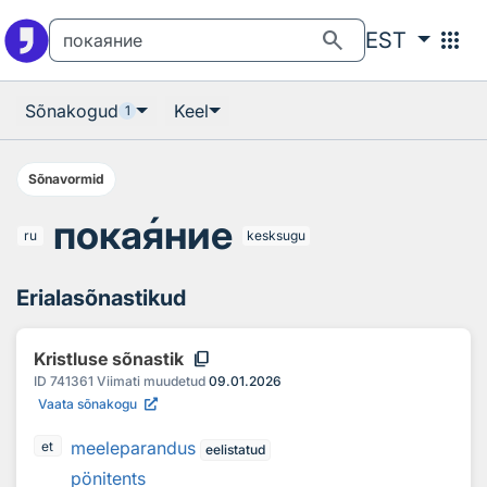
Otsingu juurde
Põhisisu juurde
search
apps
EST
Sõnakogud
Keel
1
Sõnavormid
пока
я
ние
ru
kesksugu
Erialasõnastikud
content_copy
Kristluse sõnastik
ID
741361
Viimati muudetud
09.01.2026
Vaata sõnakogu
meeleparandus
et
eelistatud
pönitents