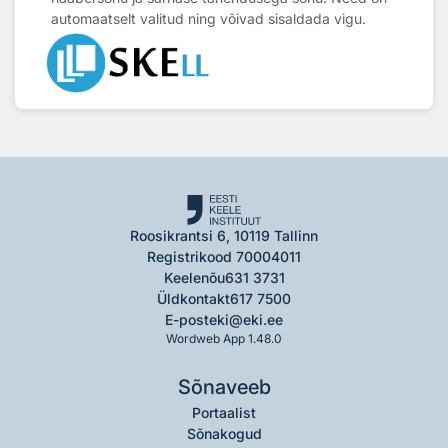
automaatselt valitud ning võivad sisaldada vigu.
Roosikrantsi 6, 10119 Tallinn
Registrikood 70004011
Keelenõu
631 3731
Üldkontakt
617 7500
E-post
eki@eki.ee
Wordweb App 1.48.0
Sõnaveeb
Portaalist
Sõnakogud