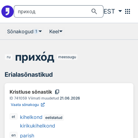
Otsingu juurde
Põhisisu juurde
search
apps
EST
Sõnakogud
Keel
1
прих
о
д
ru
meessugu
Erialasõnastikud
content_copy
Kristluse sõnastik
ID
741059
Viimati muudetud
21.06.2026
Vaata sõnakogu
kihelkond
et
eelistatud
kirikukihelkond
parish
en