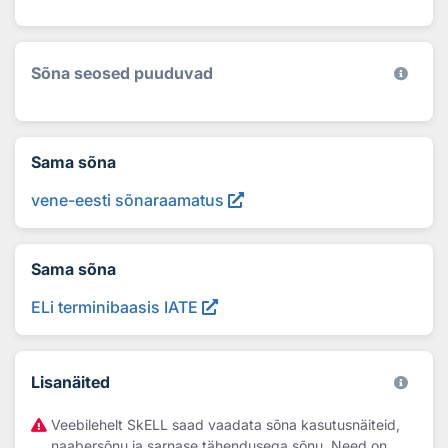
Sõna seosed puuduvad
Sama sõna
vene-eesti sõnaraamatus
Sama sõna
ELi terminibaasis IATE
Lisanäited
Veebilehelt SkELL saad vaadata sõna kasutusnäiteid,
naabersõnu ja sarnase tähendusega sõnu. Need on