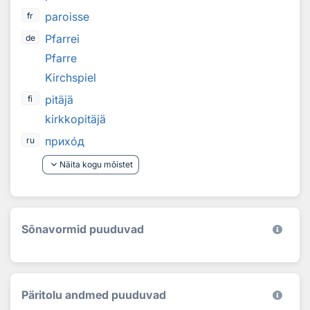
paroisse
fr
Pfarrei
de
Pfarre
Kirchspiel
pitäjä
fi
kirkkopitäjä
прих
о
д
ru
keyboard_arrow_down
Näita kogu mõistet
Sõnavormid puuduvad
Päritolu andmed puuduvad