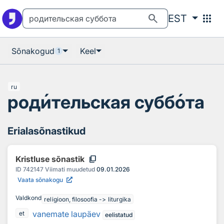
Otsingu juurde
Põhisisu juurde
search
apps
EST
Sõnakogud
Keel
1
ru
род
и
тельская субб
о
та
Erialasõnastikud
content_copy
Kristluse sõnastik
ID
742147
Viimati muudetud
09.01.2026
Vaata sõnakogu
Valdkond
religioon, filosoofia -> liturgika
vanemate laupäev
et
eelistatud