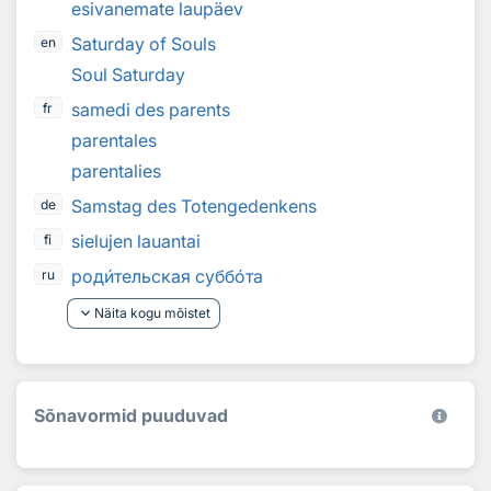
esivanemate laupäev
Saturday of Souls
en
Soul Saturday
samedi des parents
fr
parentales
parentalies
Samstag des Totengedenkens
de
sielujen lauantai
fi
род
и
тельская субб
о
та
ru
keyboard_arrow_down
Näita kogu mõistet
Sõnavormid puuduvad