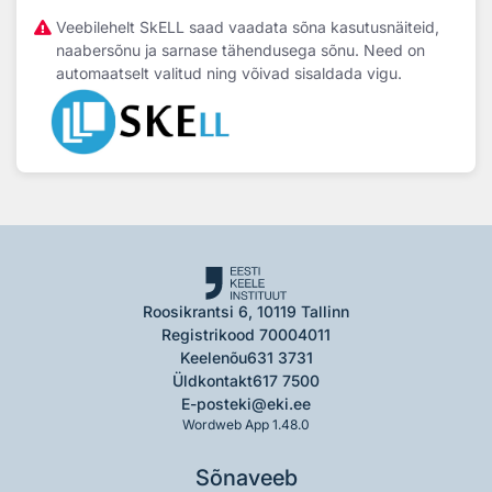
Veebilehelt SkELL saad vaadata sõna kasutusnäiteid,
naabersõnu ja sarnase tähendusega sõnu. Need on
automaatselt valitud ning võivad sisaldada vigu.
Roosikrantsi 6, 10119 Tallinn
Registrikood 70004011
Keelenõu
631 3731
Üldkontakt
617 7500
E-post
eki@eki.ee
Wordweb App 1.48.0
Sõnaveeb