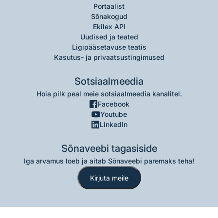
Portaalist
Sõnakogud
Ekilex API
Uudised ja teated
Ligipääsetavuse teatis
Kasutus- ja privaatsustingimused
Sotsiaalmeedia
Hoia pilk peal meie sotsiaalmeedia kanalitel.
Facebook
Youtube
LinkedIn
Sõnaveebi tagasiside
Iga arvamus loeb ja aitab Sõnaveebi paremaks teha!
Kirjuta meile