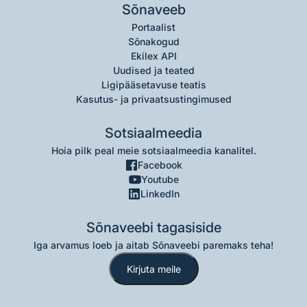
Sõnaveeb
Portaalist
Sõnakogud
Ekilex API
Uudised ja teated
Ligipääsetavuse teatis
Kasutus- ja privaatsustingimused
Sotsiaalmeedia
Hoia pilk peal meie sotsiaalmeedia kanalitel.
Facebook
Youtube
LinkedIn
Sõnaveebi tagasiside
Iga arvamus loeb ja aitab Sõnaveebi paremaks teha!
Kirjuta meile