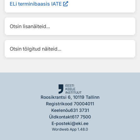
ELi terminibaasis IATE
Otsin lisanäiteid...
Otsin tõlgitud näiteid...
Roosikrantsi 6, 10119 Tallinn
Registrikood 70004011
Keelenõu
631 3731
Üldkontakt
617 7500
E-post
eki@eki.ee
Wordweb App 1.48.0