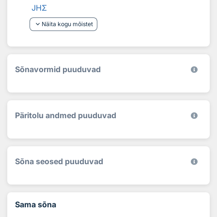
JHΣ
keyboard_arrow_down
Näita kogu mõistet
Sõnavormid puuduvad
Päritolu andmed puuduvad
Sõna seosed puuduvad
Sama sõna