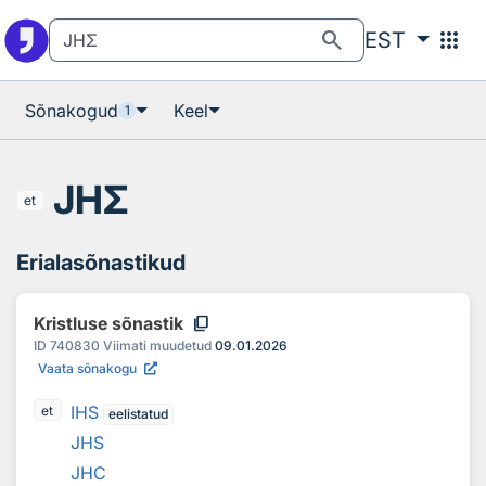
Otsingu juurde
Põhisisu juurde
search
apps
EST
Sõnakogud
Keel
1
JHΣ
et
Erialasõnastikud
content_copy
Kristluse sõnastik
ID
740830
Viimati muudetud
09.01.2026
Vaata sõnakogu
IHS
et
eelistatud
JHS
JHC