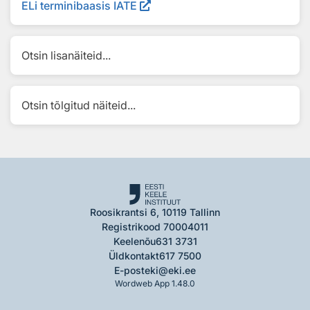
ELi terminibaasis IATE
Otsin lisanäiteid...
Otsin tõlgitud näiteid...
Roosikrantsi 6, 10119 Tallinn
Registrikood 70004011
Keelenõu
631 3731
Üldkontakt
617 7500
E-post
eki@eki.ee
Wordweb App 1.48.0