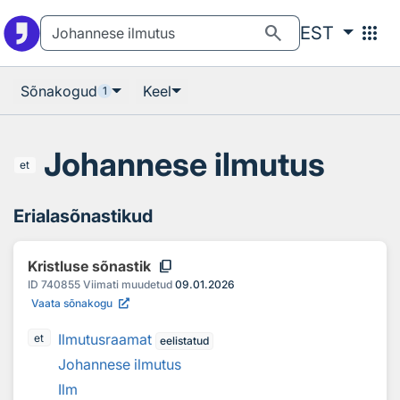
Otsingu juurde
Põhisisu juurde
search
apps
EST
Sõnakogud
Keel
1
Johannese ilmutus
et
Erialasõnastikud
content_copy
Kristluse sõnastik
ID
740855
Viimati muudetud
09.01.2026
Vaata sõnakogu
Ilmutusraamat
et
eelistatud
Johannese ilmutus
Ilm