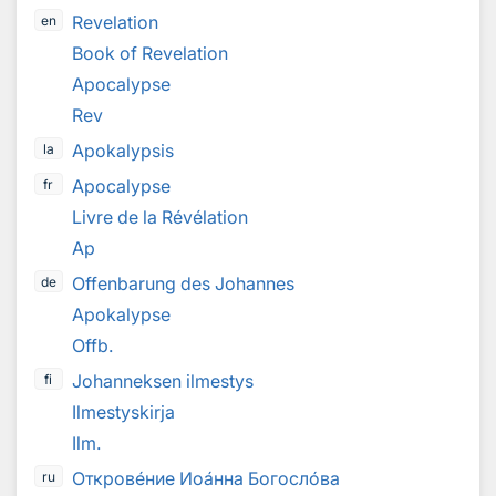
Revelation
en
Book of Revelation
Apocalypse
Rev
Apokalypsis
la
Apocalypse
fr
Livre de la Révélation
Ap
Offenbarung des Johannes
de
Apokalypse
Offb.
Johanneksen ilmestys
fi
Ilmestyskirja
Ilm.
Откров
е
ние Ио
а
нна Богосл
о
ва
ru