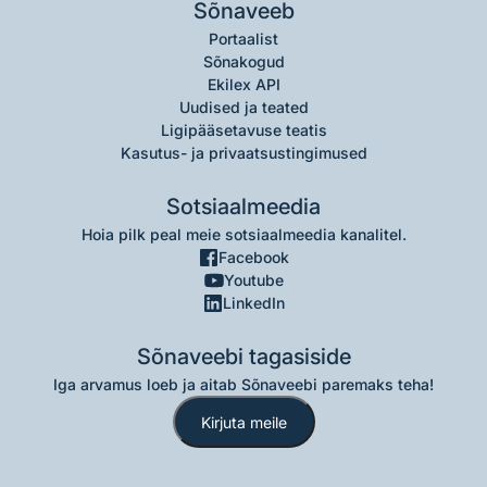
Sõnaveeb
Portaalist
Sõnakogud
Ekilex API
Uudised ja teated
Ligipääsetavuse teatis
Kasutus- ja privaatsustingimused
Sotsiaalmeedia
Hoia pilk peal meie sotsiaalmeedia kanalitel.
Facebook
Youtube
LinkedIn
Sõnaveebi tagasiside
Iga arvamus loeb ja aitab Sõnaveebi paremaks teha!
Kirjuta meile