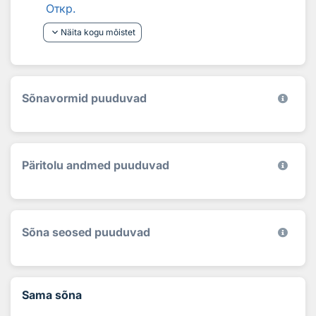
Откр.
keyboard_arrow_down
Näita kogu mõistet
Sõnavormid puuduvad
Päritolu andmed puuduvad
Sõna seosed puuduvad
Sama sõna