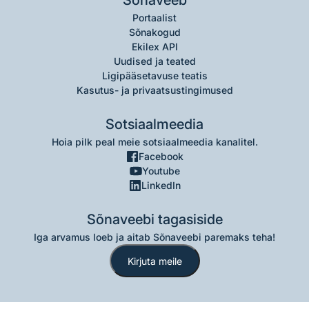
Sõnaveeb
Portaalist
Sõnakogud
Ekilex API
Uudised ja teated
Ligipääsetavuse teatis
Kasutus- ja privaatsustingimused
Sotsiaalmeedia
Hoia pilk peal meie sotsiaalmeedia kanalitel.
Facebook
Youtube
LinkedIn
Sõnaveebi tagasiside
Iga arvamus loeb ja aitab Sõnaveebi paremaks teha!
Kirjuta meile