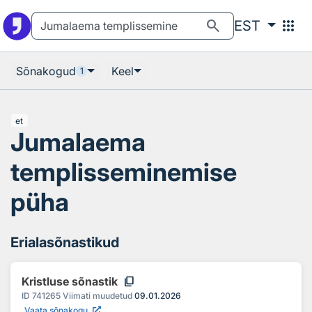
Otsingu juurde
Põhisisu juurde
search
apps
EST
Sõnakogud
Keel
1
et
Jumalaema
templisseminemise
püha
Erialasõnastikud
content_copy
Kristluse sõnastik
ID
741265
Viimati muudetud
09.01.2026
Vaata sõnakogu