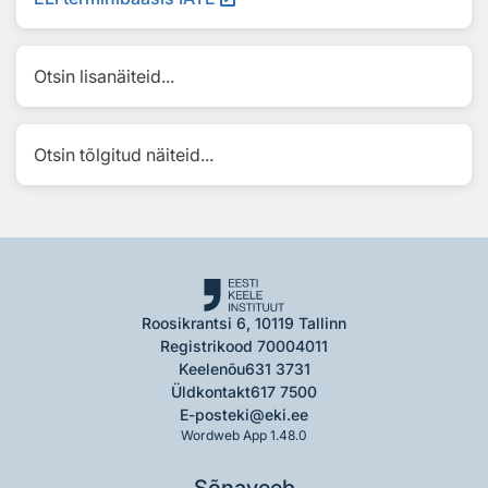
Otsin lisanäiteid...
Otsin tõlgitud näiteid...
Roosikrantsi 6, 10119 Tallinn
Registrikood 70004011
Keelenõu
631 3731
Üldkontakt
617 7500
E-post
eki@eki.ee
Wordweb App 1.48.0