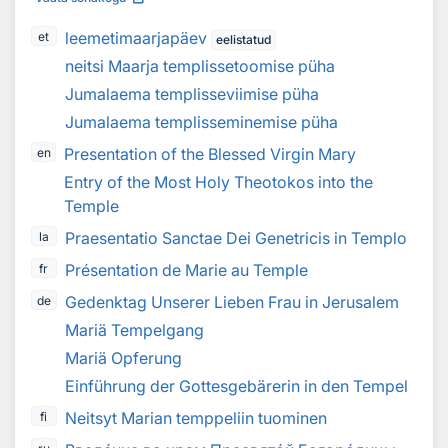
leemetimaarjapäev
et
eelistatud
neitsi Maarja templissetoomise püha
Jumalaema templisseviimise püha
Jumalaema templisseminemise püha
Presentation of the Blessed Virgin Mary
en
Entry of the Most Holy Theotokos into the
Temple
Praesentatio Sanctae Dei Genetricis in Templo
la
Présentation de Marie au Temple
fr
Gedenktag Unserer Lieben Frau in Jerusalem
de
Mariä Tempelgang
Mariä Opferung
Einführung der Gottesgebärerin in den Tempel
Neitsyt Marian temppeliin tuominen
fi