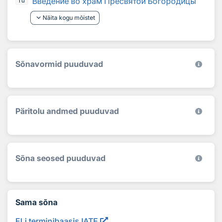
Введ
е
ние во храм Пресвят
о
й Богор
о
дицы
ru
keyboard_arrow_down
Näita kogu mõistet
Sõnavormid puuduvad
Päritolu andmed puuduvad
Sõna seosed puuduvad
Sama sõna
ELi terminibaasis IATE