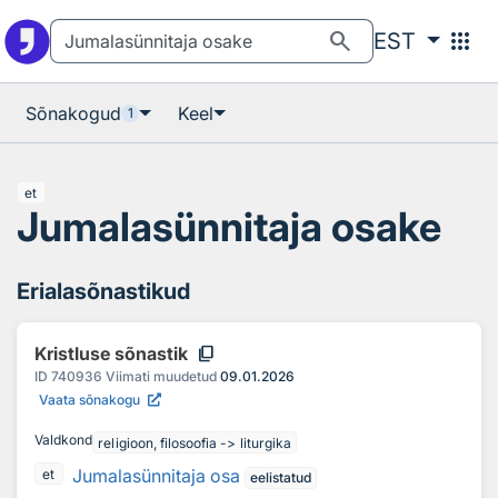
Otsingu juurde
Põhisisu juurde
search
apps
EST
Sõnakogud
Keel
1
et
Jumalasünnitaja osake
Erialasõnastikud
content_copy
Kristluse sõnastik
ID
740936
Viimati muudetud
09.01.2026
Vaata sõnakogu
Valdkond
religioon, filosoofia -> liturgika
Jumalasünnitaja osa
et
eelistatud