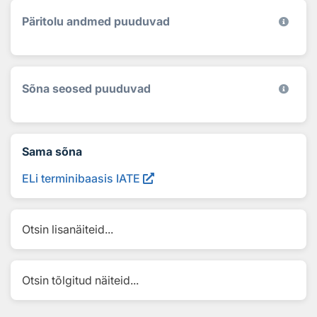
Päritolu andmed puuduvad
Sõna seosed puuduvad
Sama sõna
ELi terminibaasis IATE
Otsin lisanäiteid...
Otsin tõlgitud näiteid...