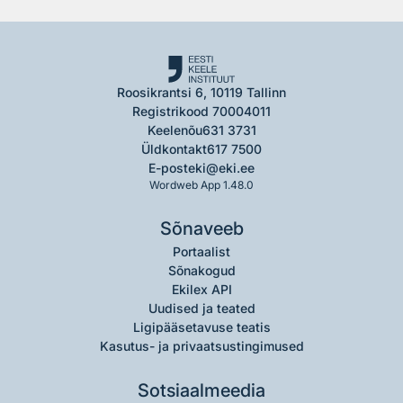
Roosikrantsi 6, 10119 Tallinn
Registrikood 70004011
Keelenõu
631 3731
Üldkontakt
617 7500
E-post
eki@eki.ee
Wordweb App 1.48.0
Sõnaveeb
Portaalist
Sõnakogud
Ekilex API
Uudised ja teated
Ligipääsetavuse teatis
Kasutus- ja privaatsustingimused
Sotsiaalmeedia