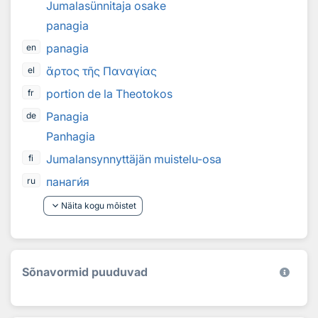
Jumalasünnitaja osake
panagia
panagia
en
ἄρτος τῆς Παναγίας
el
portion de la Theotokos
fr
Panagia
de
Panhagia
Jumalansynnyttäjän muistelu-osa
fi
панаг
и
я
ru
keyboard_arrow_down
Näita kogu mõistet
Sõnavormid puuduvad