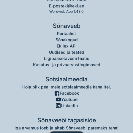
E-post
eki@eki.ee
Wordweb App 1.48.0
Sõnaveeb
Portaalist
Sõnakogud
Ekilex API
Uudised ja teated
Ligipääsetavuse teatis
Kasutus- ja privaatsustingimused
Sotsiaalmeedia
Hoia pilk peal meie sotsiaalmeedia kanalitel.
Facebook
Youtube
LinkedIn
Sõnaveebi tagasiside
Iga arvamus loeb ja aitab Sõnaveebi paremaks teha!