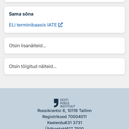
Sama sõna
ELi terminibaasis IATE
Otsin lisanäiteid...
Otsin tõlgitud näiteid...
Roosikrantsi 6, 10119 Tallinn
Registrikood 70004011
Keelenõu
631 3731
Üldkontakt
617 7500