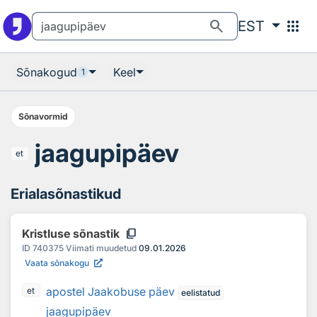
Otsingu juurde
Põhisisu juurde
search
apps
EST
Sõnakogud
Keel
1
Sõnavormid
jaagupipäev
et
Erialasõnastikud
content_copy
Kristluse sõnastik
ID
740375
Viimati muudetud
09.01.2026
Vaata sõnakogu
apostel Jaakobuse päev
et
eelistatud
jaagupipäev