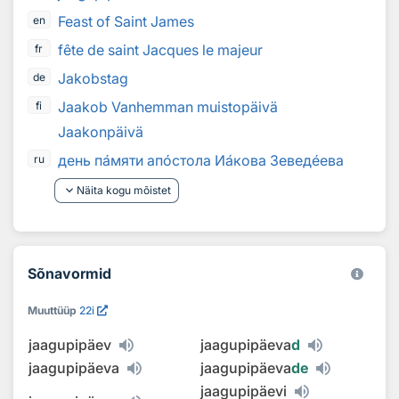
Feast of Saint James
en
fête de saint Jacques le majeur
fr
Jakobstag
de
Jaakob Vanhemman muistopäivä
fi
Jaakonpäivä
день п
а
мяти ап
о
стола И
а
кова Зевед
е
ева
ru
keyboard_arrow_down
Näita kogu mõistet
Sõnavormid
Muuttüüp
22i
jaagupipäev
jaagupipäeva
d
jaagupipäeva
jaagupipäeva
de
jaagupipäevi