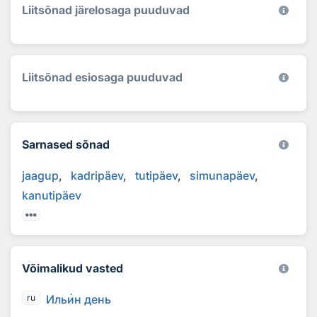
Liitsõnad järelosaga puuduvad
Liitsõnad esiosaga puuduvad
Sarnased sõnad
jaagup
kadripäev
tutipäev
simunapäev
kanutipäev
Võimalikud vasted
Иль
и
н день
ru