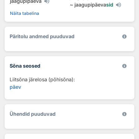
jaagupipäeva
~
jaagupipäeva
sid
Näita tabelina
Päritolu andmed puuduvad
Sõna seosed
Liitsõna järelosa (põhisõna):
päev
Ühendid puuduvad