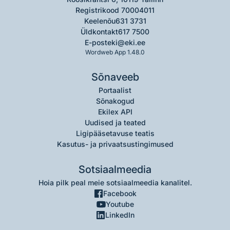
Registrikood 70004011
Keelenõu
631 3731
Üldkontakt
617 7500
E-post
eki@eki.ee
Wordweb App 1.48.0
Sõnaveeb
Portaalist
Sõnakogud
Ekilex API
Uudised ja teated
Ligipääsetavuse teatis
Kasutus- ja privaatsustingimused
Sotsiaalmeedia
Hoia pilk peal meie sotsiaalmeedia kanalitel.
Facebook
Youtube
LinkedIn