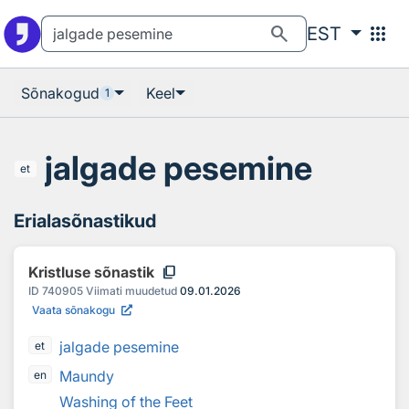
Otsingu juurde
Põhisisu juurde
search
apps
EST
Sõnakogud
Keel
1
jalgade pesemine
et
Erialasõnastikud
content_copy
Kristluse sõnastik
ID
740905
Viimati muudetud
09.01.2026
Vaata sõnakogu
jalgade pesemine
et
Maundy
en
Washing of the Feet