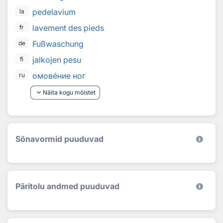
pedelavium
la
lavement des pieds
fr
Fußwaschung
de
jalkojen pesu
fi
омов
е
ние ног
ru
keyboard_arrow_down
Näita kogu mõistet
Sõnavormid puuduvad
Päritolu andmed puuduvad