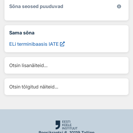
Sõna seosed puuduvad
Sama sõna
ELi terminibaasis IATE
Otsin lisanäiteid...
Otsin tõlgitud näiteid...
Roosikrantsi 6, 10119 Tallinn