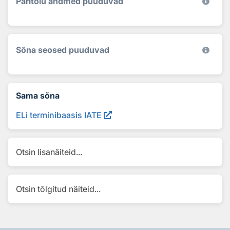
Päritolu andmed puuduvad
Sõna seosed puuduvad
Sama sõna
ELi terminibaasis IATE
Otsin lisanäiteid...
Otsin tõlgitud näiteid...