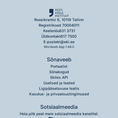
Roosikrantsi 6, 10119 Tallinn
Registrikood 70004011
Keelenõu
631 3731
Üldkontakt
617 7500
E-post
eki@eki.ee
Wordweb App 1.48.0
Sõnaveeb
Portaalist
Sõnakogud
Ekilex API
Uudised ja teated
Ligipääsetavuse teatis
Kasutus- ja privaatsustingimused
Sotsiaalmeedia
Hoia pilk peal meie sotsiaalmeedia kanalitel.