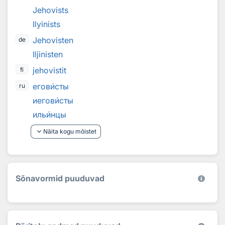
Jehovists
Ilyinists
Jehovisten
de
Iljinisten
jehovistit
fi
егов
и
сты
ru
иегов
и
сты
иль
и
нцы
keyboard_arrow_down
Näita kogu mõistet
Sõnavormid puuduvad