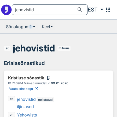
Otsingu juurde
Põhisisu juurde
search
apps
EST
Sõnakogud
Keel
1
jehovistid
et
mitmus
Erialasõnastikud
content_copy
Kristluse sõnastik
ID
740914
Viimati muudetud
09.01.2026
Vaata sõnakogu
jehovistid
et
eelistatud
iljinlased
Yehowists
en