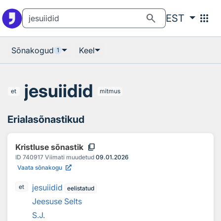
Otsingu juurde
Põhisisu juurde
search
apps
EST
Sõnakogud
Keel
1
jesuiidid
et
mitmus
Erialasõnastikud
content_copy
Kristluse sõnastik
ID
740917
Viimati muudetud
09.01.2026
Vaata sõnakogu
jesuiidid
et
eelistatud
Jeesuse Selts
S.J.