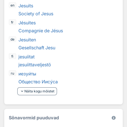
Jesuits
en
Society of Jesus
Jésuites
fr
Compagnie de Jésus
Jesuiten
de
Gesellschaft Jesu
jesuiitat
fi
jesuiittaveljestö
иезу
и
ты
ru
О
бщество Иис
у
са
keyboard_arrow_down
Näita kogu mõistet
Sõnavormid puuduvad