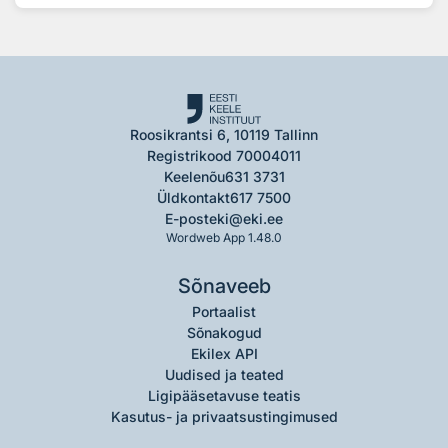
Roosikrantsi 6, 10119 Tallinn
Registrikood 70004011
Keelenõu
631 3731
Üldkontakt
617 7500
E-post
eki@eki.ee
Wordweb App 1.48.0
Sõnaveeb
Portaalist
Sõnakogud
Ekilex API
Uudised ja teated
Ligipääsetavuse teatis
Kasutus- ja privaatsustingimused