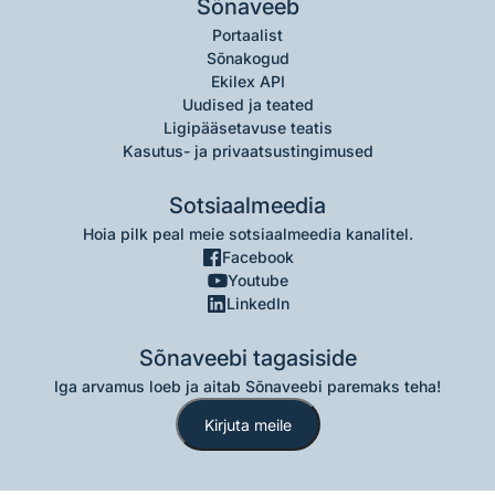
Sõnaveeb
Portaalist
Sõnakogud
Ekilex API
Uudised ja teated
Ligipääsetavuse teatis
Kasutus- ja privaatsustingimused
Sotsiaalmeedia
Hoia pilk peal meie sotsiaalmeedia kanalitel.
Facebook
Youtube
LinkedIn
Sõnaveebi tagasiside
Iga arvamus loeb ja aitab Sõnaveebi paremaks teha!
Kirjuta meile