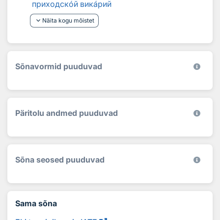
приходск
о
й вик
а
рий
keyboard_arrow_down
Näita kogu mõistet
Sõnavormid puuduvad
Päritolu andmed puuduvad
Sõna seosed puuduvad
Sama sõna