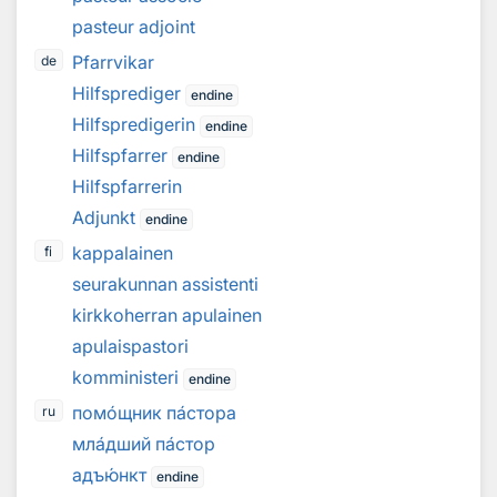
pasteur adjoint
Pfarrvikar
de
Hilfsprediger
endine
Hilfspredigerin
endine
Hilfspfarrer
endine
Hilfspfarrerin
Adjunkt
endine
kappalainen
fi
seurakunnan assistenti
kirkkoherran apulainen
apulaispastori
komministeri
endine
пом
о
щник п
а
стора
ru
мл
а
дший п
а
стор
адъ
ю
нкт
endine