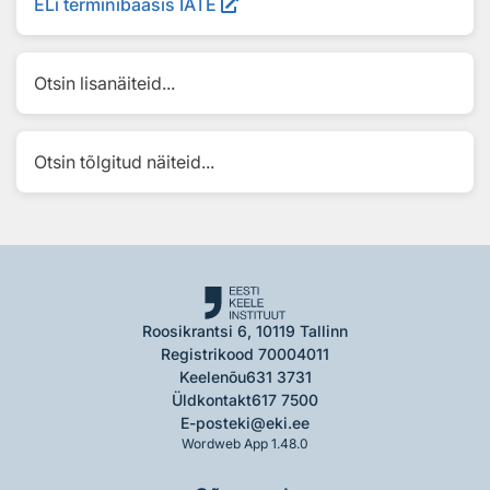
ELi terminibaasis IATE
Otsin lisanäiteid...
Otsin tõlgitud näiteid...
Roosikrantsi 6, 10119 Tallinn
Registrikood 70004011
Keelenõu
631 3731
Üldkontakt
617 7500
E-post
eki@eki.ee
Wordweb App 1.48.0