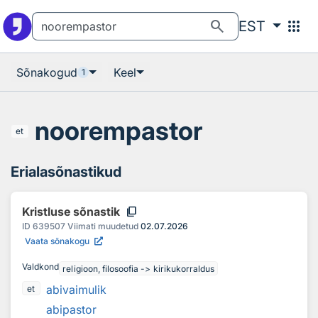
Otsingu juurde
Põhisisu juurde
search
apps
EST
Sõnakogud
Keel
1
noorempastor
et
Erialasõnastikud
content_copy
Kristluse sõnastik
ID
639507
Viimati muudetud
02.07.2026
Vaata sõnakogu
Valdkond
religioon, filosoofia -> kirikukorraldus
abivaimulik
et
abipastor