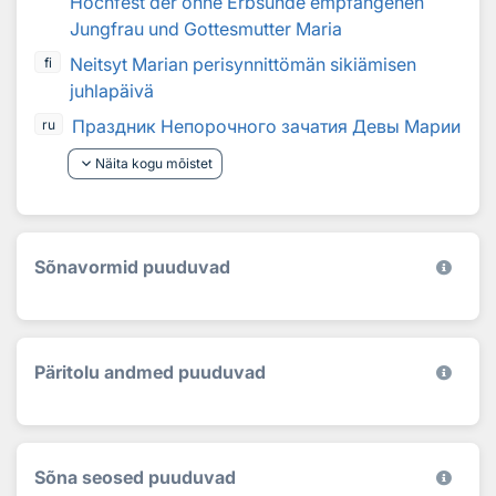
Hochfest der ohne Erbsünde empfangenen
Jungfrau und Gottesmutter Maria
Neitsyt Marian perisynnittömän sikiämisen
fi
juhlapäivä
Праздник Непорочного зачатия Девы Марии
ru
keyboard_arrow_down
Näita kogu mõistet
Sõnavormid puuduvad
Päritolu andmed puuduvad
Sõna seosed puuduvad