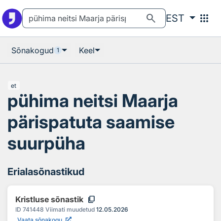
Otsingu juurde
Põhisisu juurde
search
apps
EST
Sõnakogud
Keel
1
et
pühima neitsi Maarja
pärispatuta saamise
suurpüha
Erialasõnastikud
content_copy
Kristluse sõnastik
ID
741448
Viimati muudetud
12.05.2026
Vaata sõnakogu