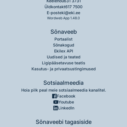
Keelenõu
631 3731
Üldkontakt
617 7500
E-post
eki@eki.ee
Wordweb App 1.48.0
Sõnaveeb
Portaalist
Sõnakogud
Ekilex API
Uudised ja teated
Ligipääsetavuse teatis
Kasutus- ja privaatsustingimused
Sotsiaalmeedia
Hoia pilk peal meie sotsiaalmeedia kanalitel.
Facebook
Youtube
LinkedIn
Sõnaveebi tagasiside