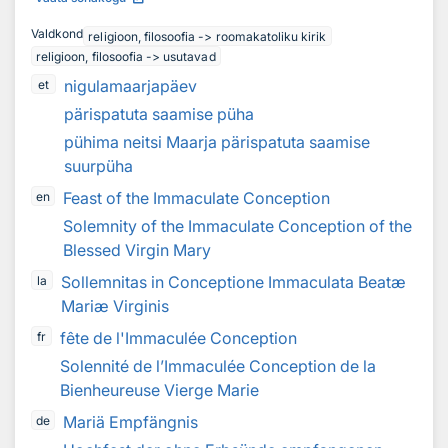
Valdkond
religioon, filosoofia -> roomakatoliku kirik
religioon, filosoofia -> usutavad
nigulamaarjapäev
et
pärispatuta saamise püha
pühima neitsi Maarja pärispatuta saamise
suurpüha
Feast of the Immaculate Conception
en
Solemnity of the Immaculate Conception of the
Blessed Virgin Mary
Sollemnitas in Conceptione Immaculata Beatæ
la
Mariæ Virginis
fête de l'Immaculée Conception
fr
Solennité de l’Immaculée Conception de la
Bienheureuse Vierge Marie
Mariä Empfängnis
de