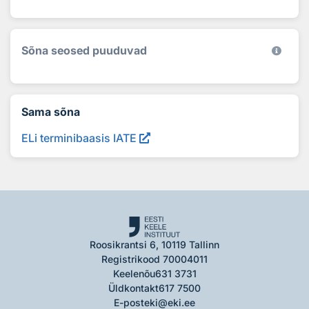
Sõna seosed puuduvad
Sama sõna
ELi terminibaasis IATE
Roosikrantsi 6, 10119 Tallinn
Registrikood 70004011
Keelenõu
631 3731
Üldkontakt
617 7500
E-post
eki@eki.ee