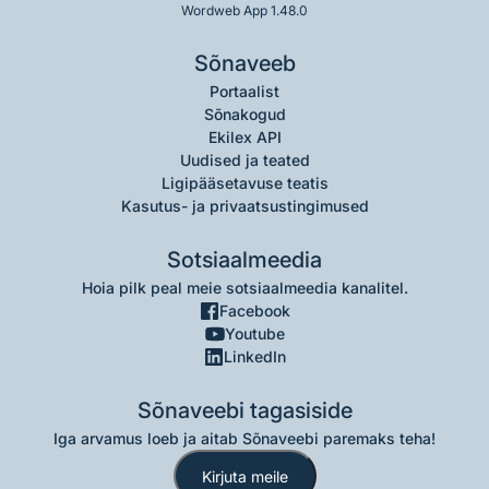
Wordweb App 1.48.0
Sõnaveeb
Portaalist
Sõnakogud
Ekilex API
Uudised ja teated
Ligipääsetavuse teatis
Kasutus- ja privaatsustingimused
Sotsiaalmeedia
Hoia pilk peal meie sotsiaalmeedia kanalitel.
Facebook
Youtube
LinkedIn
Sõnaveebi tagasiside
Iga arvamus loeb ja aitab Sõnaveebi paremaks teha!
Kirjuta meile