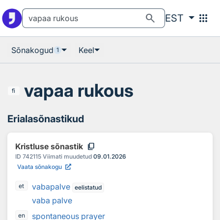
Otsingu juurde
Põhisisu juurde
search
apps
EST
Sõnakogud
Keel
1
vapaa rukous
fi
Erialasõnastikud
content_copy
Kristluse sõnastik
ID
742115
Viimati muudetud
09.01.2026
Vaata sõnakogu
vabapalve
et
eelistatud
vaba palve
spontaneous prayer
en