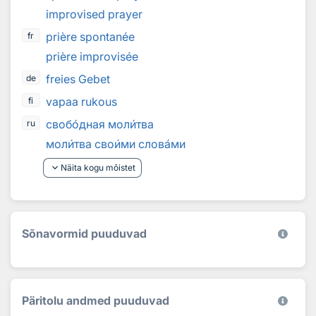
improvised prayer
prière spontanée
fr
prière improvisée
freies Gebet
de
vapaa rukous
fi
своб
о
дная мол
и
тва
ru
мол
и
тва сво
и
ми слов
а
ми
keyboard_arrow_down
Näita kogu mõistet
Sõnavormid puuduvad
Päritolu andmed puuduvad