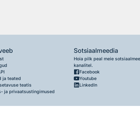
veeb
Sotsiaalmeedia
st
Hoia pilk peal meie sotsiaalme
gud
kanalitel.
API
Facebook
 ja teated
Youtube
setavuse teatis
LinkedIn
- ja privaatsustingimused