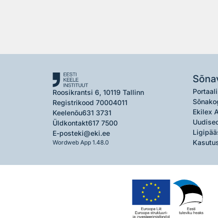
Sõna
Portaali
Roosikrantsi 6, 10119 Tallinn
Sõnako
Registrikood 70004011
Ekilex 
Keelenõu
631 3731
Uudised
Üldkontakt
617 7500
Ligipää
E-post
eki@eki.ee
Kasutus
Wordweb App 1.48.0