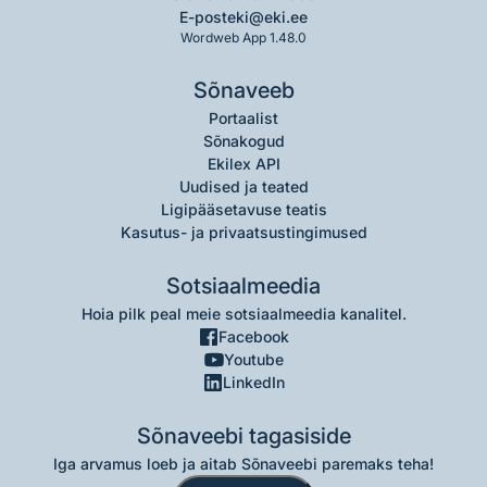
E-post
eki@eki.ee
Wordweb App 1.48.0
Sõnaveeb
Portaalist
Sõnakogud
Ekilex API
Uudised ja teated
Ligipääsetavuse teatis
Kasutus- ja privaatsustingimused
Sotsiaalmeedia
Hoia pilk peal meie sotsiaalmeedia kanalitel.
Facebook
Youtube
LinkedIn
Sõnaveebi tagasiside
Iga arvamus loeb ja aitab Sõnaveebi paremaks teha!