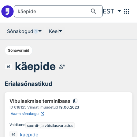
Otsingu juurde
Põhisisu juurde
search
apps
EST
Sõnakogud
Keel
1
Sõnavormid
käepide
record_voice_over
et
Erialasõnastikud
content_copy
Vibulaskmise terminibaas
ID
618125
Viimati muudetud
19.06.2023
Vaata sõnakogu
Valdkond
spordi- ja võistlusvarustus
käepide
et