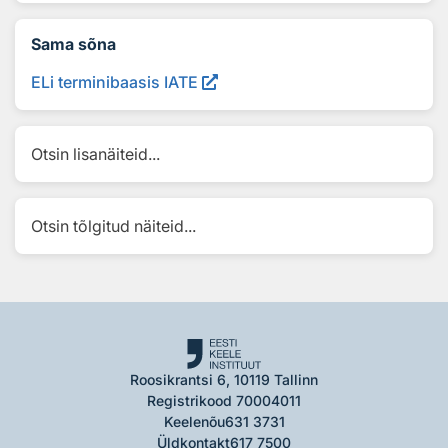
Sama sõna
ELi terminibaasis IATE
Otsin lisanäiteid...
Otsin tõlgitud näiteid...
Roosikrantsi 6, 10119 Tallinn
Registrikood 70004011
Keelenõu
631 3731
Üldkontakt
617 7500