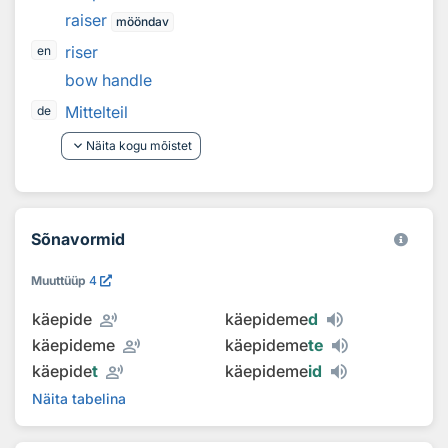
raiser
mööndav
riser
en
bow handle
Mittelteil
de
keyboard_arrow_down
Näita kogu mõistet
Sõnavormid
Muuttüüp
4
record_voice_over
käepide
käepideme
d
record_voice_over
käepideme
käepideme
te
record_voice_over
käepide
t
käepideme
id
Näita tabelina