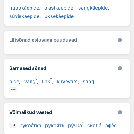
nuppkäepide
plastkäepide
sangkäepide
süviskäepide
uksekäepide
Liitsõnad esiosaga puuduvad
Sarnased sõnad
2
2
pide
vang
link
kirvevars
sang
Võimalikud vasted
1
руко
я
тка
руко
я
ть
р
у
чка
скоб
а
эф
е
с
ru