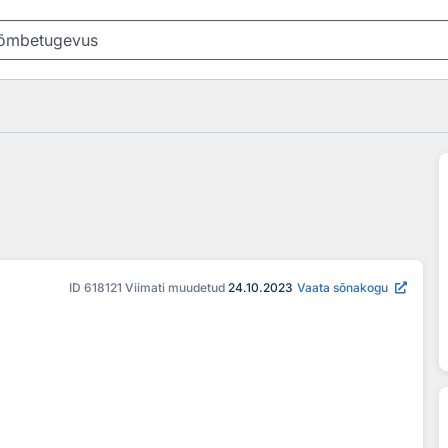
ID
618121
Viimati muudetud
24.10.2023
Vaata sõnakogu