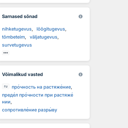
Sarnased sõnad
nihketugevus
löögitugevus
tõmbeteim
väljatugevus
survetugevus
Võimalikud vasted
пр
о
чность на растяж
е
ние
ru
пред
е
л пр
о
чности при растяж
е
нии
сопротивл
е
ние разр
ы
ву