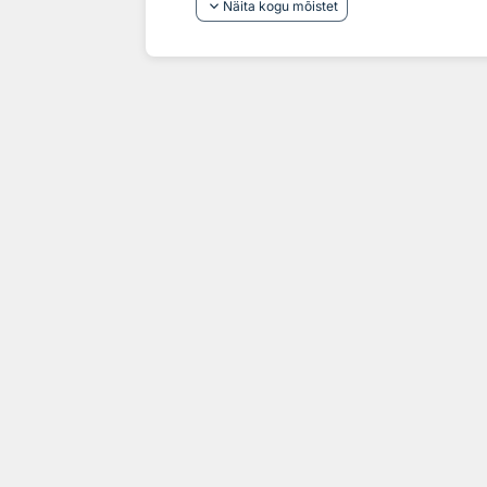
keyboard_arrow_down
Näita kogu mõistet