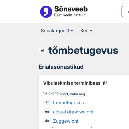
Otsingu juurde
Põhisisu juurde
Sõnakogud
Keel
1
tõmbetugevus
et
Erialasõnastikud
content_copy
Vibulaskmise terminibaas
Valdkond
sport, vaba aeg
tõmbetugevus
et
actual draw weight
en
Zuggewicht
de