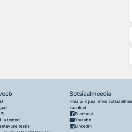
veeb
Sotsiaalmeedia
st
Hoia pilk peal meie sotsiaalme
gud
kanalitel.
API
Facebook
 ja teated
Youtube
setavuse teatis
LinkedIn