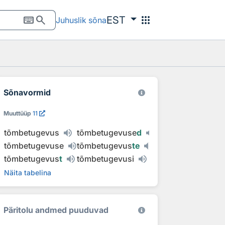
keyboard
search
apps
EST
Juhuslik sõna
Sõnavormid
Muuttüüp
11
tõmbetugevus
tõmbetugevuse
d
tõmbetugevuse
tõmbetugevus
te
tõmbetugevus
t
tõmbetugevusi
Näita tabelina
Päritolu andmed puuduvad