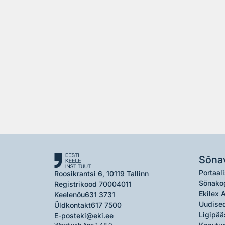
Sõna
Portaali
Roosikrantsi 6, 10119 Tallinn
Sõnako
Registrikood 70004011
Ekilex 
Keelenõu
631 3731
Uudised
Üldkontakt
617 7500
Ligipää
E-post
eki@eki.ee