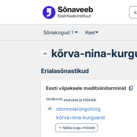
Otsingu juurde
Põhisisu juurde
Sõnakogud
Keel
1
kõrva-nina-kurg
et
Erialasõnastikud
content_copy
Eesti viipekeele meditsiiniterminid
Valdkond
elukutse ja töökäik
otorinolarüngoloog
et
kõrva-nina-kurguarst
keyboard_arrow_down
Näita kogu mõistet