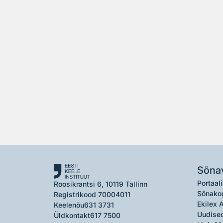
Sõna
Portaali
Roosikrantsi 6, 10119 Tallinn
Sõnako
Registrikood 70004011
Ekilex 
Keelenõu
631 3731
Uudised
Üldkontakt
617 7500