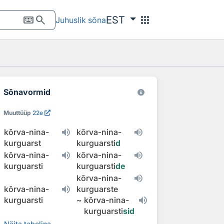
keyboard
search
apps
EST
Juhuslik sõna
Sõnavormid
Muuttüüp
22e
kõrva-nina-
kõrva-nina-
kurguarst
kurguarsti
d
kõrva-nina-
kõrva-nina-
kurguarsti
kurguarsti
de
kõrva-nina-
kõrva-nina-
kurguarste
kurguarsti
~
kõrva-nina-
kurguarsti
sid
Näita tabelina