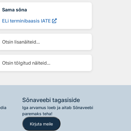
Sama sõna
ELi terminibaasis IATE
Otsin lisanäiteid...
Otsin tõlgitud näiteid...
Sõnaveebi tagasiside
edia
Iga arvamus loeb ja aitab Sõnaveebi
paremaks teha!
Kirjuta meile