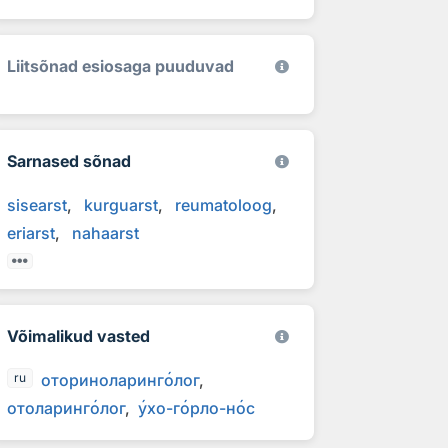
Liitsõnad esiosaga puuduvad
Sarnased sõnad
sisearst
kurguarst
reumatoloog
eriarst
nahaarst
Võimalikud vasted
оториноларинг
о
лог
ru
отоларинг
о
лог
у
хо-г
о
рло-н
о
с