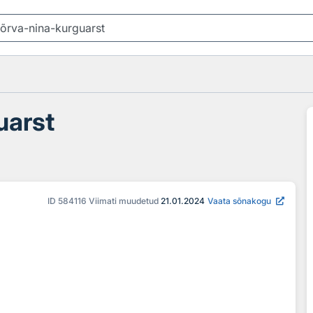
uarst
ID
584116
Viimati muudetud
21.01.2024
Vaata sõnakogu