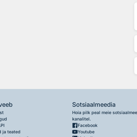
veeb
Sotsiaalmeedia
st
Hoia pilk peal meie sotsiaalme
gud
kanalitel.
API
Facebook
 ja teated
Youtube