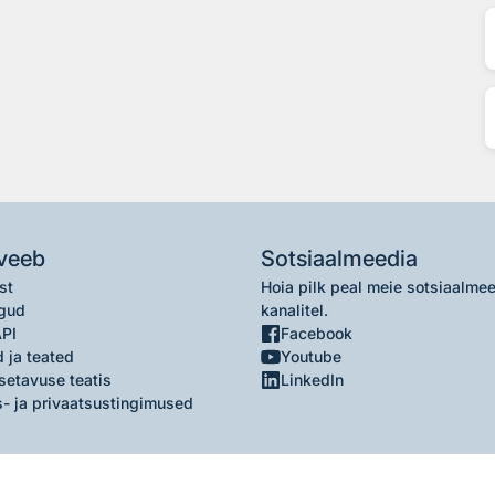
veeb
Sotsiaalmeedia
st
Hoia pilk peal meie sotsiaalme
gud
kanalitel.
API
Facebook
 ja teated
Youtube
setavuse teatis
LinkedIn
- ja privaatsustingimused