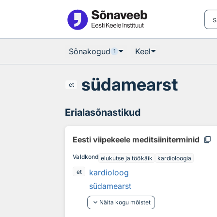
Otsingu juurde
Põhisisu juurde
Sõnakogud
Keel
1
südamearst
et
Erialasõnastikud
content_copy
Eesti viipekeele meditsiiniterminid
Valdkond
elukutse ja töökäik
kardioloogia
kardioloog
et
südamearst
keyboard_arrow_down
Näita kogu mõistet