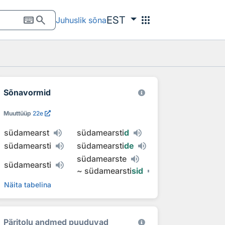
keyboard
search
apps
EST
Juhuslik sõna
Sõnavormid
Muuttüüp
22e
südamearst
südamearsti
d
südamearsti
südamearsti
de
südamearste
südamearsti
~
südamearsti
sid
Näita tabelina
Päritolu andmed puuduvad