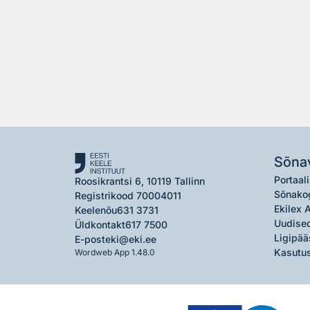
Sõna
Portaali
Roosikrantsi 6, 10119 Tallinn
Sõnako
Registrikood 70004011
Ekilex 
Keelenõu
631 3731
Uudised
Üldkontakt
617 7500
Ligipää
E-post
eki@eki.ee
Kasutus
Wordweb App 1.48.0