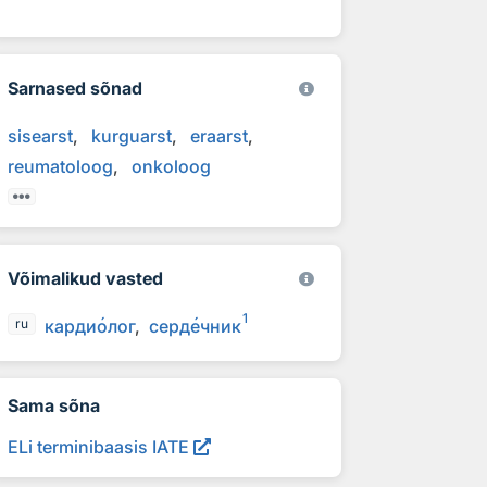
Sarnased sõnad
sisearst
kurguarst
eraarst
reumatoloog
onkoloog
Võimalikud vasted
1
карди
о
лог
серд
е
чник
ru
Sama sõna
ELi terminibaasis IATE