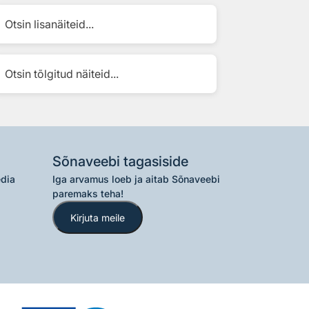
Otsin lisanäiteid...
Otsin tõlgitud näiteid...
Sõnaveebi tagasiside
edia
Iga arvamus loeb ja aitab Sõnaveebi
paremaks teha!
Kirjuta meile