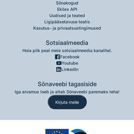
Sõnakogud
Ekilex API
Uudised ja teated
Ligipääsetavuse teatis
Kasutus- ja privaatsustingimused
Sotsiaalmeedia
Hoia pilk peal meie sotsiaalmeedia kanalitel.
Facebook
Youtube
LinkedIn
Sõnaveebi tagasiside
Iga arvamus loeb ja aitab Sõnaveebi paremaks teha!
Kirjuta meile