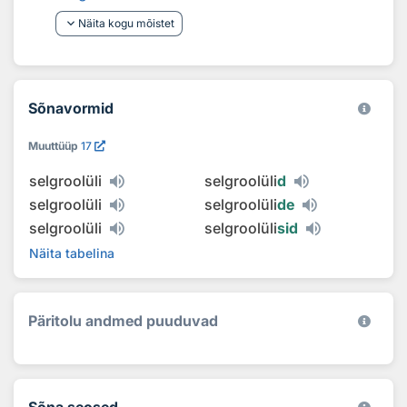
keyboard_arrow_down
Näita kogu mõistet
Sõnavormid
Muuttüüp
17
selgroolüli
selgroolüli
d
selgroolüli
selgroolüli
de
selgroolüli
selgroolüli
sid
Näita tabelina
Päritolu andmed puuduvad
Sõna seosed