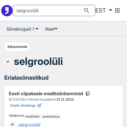
Otsingu juurde
Põhisisu juurde
search
apps
EST
Sõnakogud
Keel
1
Sõnavormid
selgroolüli
et
Erialasõnastikud
content_copy
Eesti viipekeele meditsiiniterminid
ID
633362
Viimati muudetud
31.12.2022
Vaata sõnakogu
Valdkond
meditsiin
anatoomia
selgroolüli
et