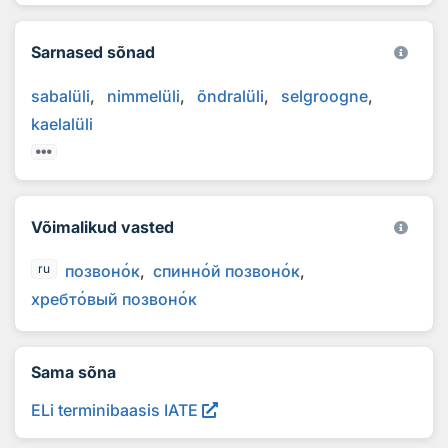
Sarnased sõnad
sabalüli
nimmelüli
õndralüli
selgroogne
kaelalüli
Võimalikud vasted
позвон
о
к
спинн
о
й позвон
о
к
ru
хребт
о
вый позвон
о
к
Sama sõna
ELi terminibaasis IATE