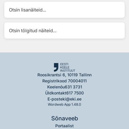
Otsin lisanäiteid...
Otsin tõlgitud näiteid...
Roosikrantsi 6, 10119 Tallinn
Registrikood 70004011
Keelenõu
631 3731
Üldkontakt
617 7500
E-post
eki@eki.ee
Wordweb App 1.48.0
Sõnaveeb
Portaalist